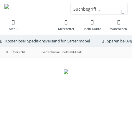
Menü
Merkzettel
Mein Konto
Warenkorb
Kostenloser Speditionsversand für Gartenmöbel
Sparen bei An
Übersicht
Gartenbänke Edelstahl-Teak