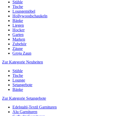
Stühle
Tische
Loungemöbel
Hollywoodschaukeln
Bänke
Liegen
Hocker
Garten
Marken
Zubehör
Zäune
Groja Zaun
Zur Kategorie Neuheiten
Stühle
Tische
Lounge
Setangebote
Bänke
Zur Kategorie Setangebote
Edelstahl-Textil Garnituren
Alu Garnituren