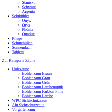
Stamskin
Schwarz
Argenta
Sektkühler
Onyx
Oryx
Phönix
Quadux
Pflege
Schutzhüllen
Sonnendach
Tabletts
Zur Kategorie Zäune
Holzzäune
Bohlenzaun Braun
Bohlenzaun Grau
Bohlenzaun Grün
Bohlenzaun Lärchenoptik
Bohlenzaun Farbton Pinie
Bohlenzaun Lärche
WPC Sichtschutzzaun
Alu Sichtschutzzaun
Vorgartenzaun