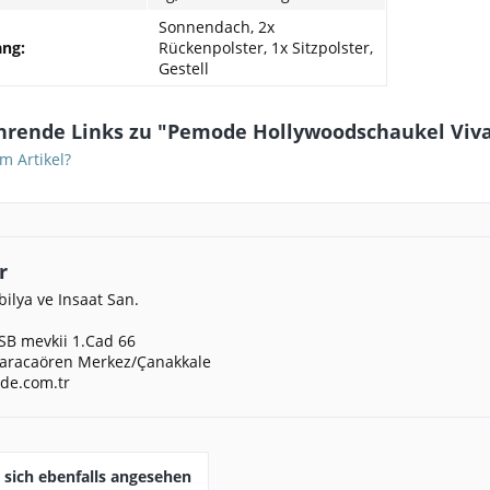
Sonnendach, 2x
ang:
Rückenpolster, 1x Sitzpolster,
Gestell
hrende Links zu "Pemode Hollywoodschaukel Viva 
m Artikel?
r
lya ve Insaat San.
SB mevkii 1.Cad 66
aracaören Merkez/Çanakkale
de.com.tr
sich ebenfalls angesehen