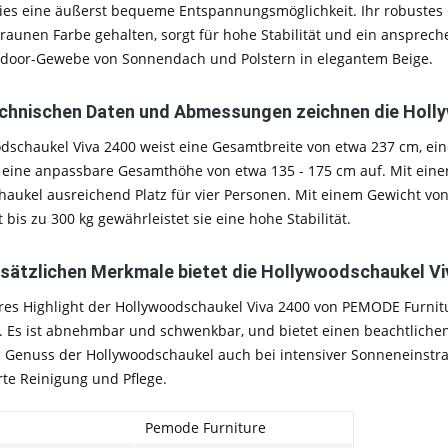
ies eine äußerst bequeme Entspannungsmöglichkeit. Ihr robustes Ge
braunen Farbe gehalten, sorgt für hohe Stabilität und ein ansprec
door-Gewebe von Sonnendach und Polstern in elegantem Beige.
chnischen Daten und Abmessungen zeichnen die Holl
dschaukel Viva 2400 weist eine Gesamtbreite von etwa 237 cm, ein
eine anpassbare Gesamthöhe von etwa 135 - 175 cm auf. Mit einer 
haukel ausreichend Platz für vier Personen. Mit einem Gewicht v
 bis zu 300 kg gewährleistet sie eine hohe Stabilität.
sätzlichen Merkmale bietet die Hollywoodschaukel Vi
res Highlight der Hollywoodschaukel Viva 2400 von PEMODE Furni
 Es ist abnehmbar und schwenkbar, und bietet einen beachtlichen
 Genuss der Hollywoodschaukel auch bei intensiver Sonneneinstra
te Reinigung und Pflege.
Pemode Furniture