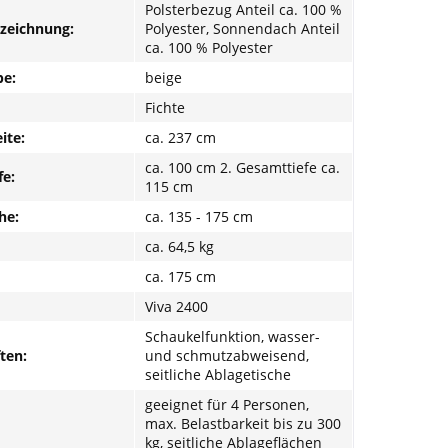
Polsterbezug Anteil ca. 100 %
nzeichnung:
Polyester, Sonnendach Anteil
ca. 100 % Polyester
be:
beige
Fichte
ite:
ca. 237 cm
ca. 100 cm 2. Gesamttiefe ca.
fe:
115 cm
he:
ca. 135 - 175 cm
ca. 64,5 kg
ca. 175 cm
Viva 2400
Schaukelfunktion, wasser-
ten:
und schmutzabweisend,
seitliche Ablagetische
geeignet für 4 Personen,
max. Belastbarkeit bis zu 300
kg, seitliche Ablageflächen