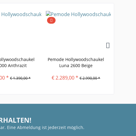
llywoodschaukel
Pemode Hollywoodschaukel
Hollywo
2000 Anthrazit
Luna 2600 Beige
Alumini
00 *
€ 2.289,00 *
€ 2.96
€ 1.390,00 *
€ 2.990,00 *
ERHALTEN!
ar. Eine Abmeldung ist jederzeit möglich.