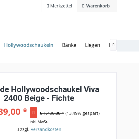
Merkzettel
Warenkorb
Hollywoodschaukeln
Bänke
Liegen
Hocker
G
20 Jahre Erfahrung
Hotline 02594 94 11 0

e Hollywoodschaukel Viva
2400 Beige - Fichte
89,00 *
€ 1.490,00 *
(13,49% gespart)
inkl. MwSt.
zzgl.
Versandkosten