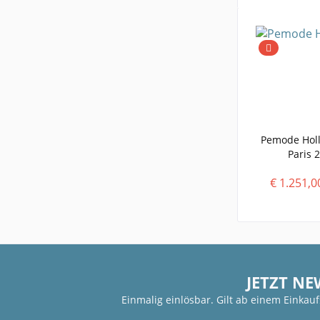
Pemode Hol
Paris 
€ 1.251,0
JETZT NE
Einmalig einlösbar. Gilt ab einem Einkau