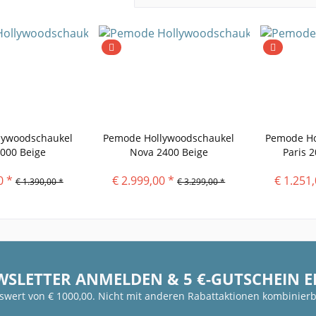
lywoodschaukel
Pemode Hollywoodschaukel
Pemode Ho
2000 Beige
Nova 2400 Beige
Paris 
0 *
€ 2.999,00 *
€ 1.251,
€ 1.390,00 *
€ 3.299,00 *
WSLETTER ANMELDEN & 5 €-GUTSCHEIN 
fswert von € 1000,00. Nicht mit anderen Rabattaktionen kombinierb