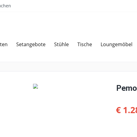
uchen
ten
Setangebote
Stühle
Tische
Loungemöbel
Sparen bei Angebotsanfrage
Über 
Pemod
€ 1.2