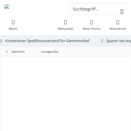
Menü
Merkzettel
Mein Konto
Warenkorb
Kostenloser Speditionsversand für Gartenmöbel
Sparen bei An
Übersicht
Loungesofas