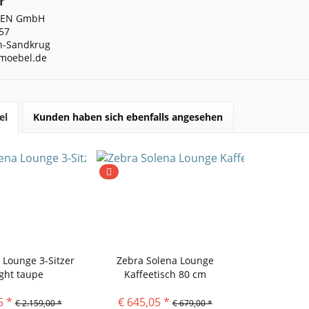
r
DEN GmbH
57
n-Sandkrug
moebel.de
el
Kunden haben sich ebenfalls angesehen
 Lounge 3-Sitzer
Zebra Solena Lounge
ight taupe
Kaffeetisch 80 cm
5 *
€ 645,05 *
€ 2.159,00 *
€ 679,00 *