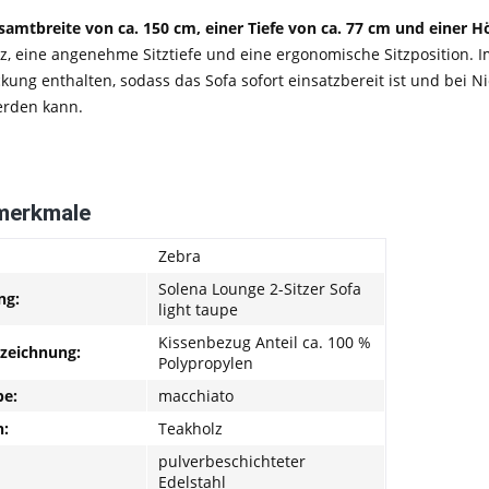
samtbreite von ca. 150 cm, einer Tiefe von ca. 77 cm und einer H
, eine angenehme Sitztiefe und eine ergonomische Sitzposition. 
ung enthalten, sodass das Sofa sofort einsatzbereit ist und bei N
erden kann.
merkmale
Zebra
Solena Lounge 2-Sitzer Sofa
ng:
light taupe
Kissenbezug Anteil ca. 100 %
nzeichnung:
Polypropylen
be:
macchiato
:
Teakholz
pulverbeschichteter
Edelstahl