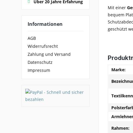
Über 20 Jahre Erfahrung
Mit einer
Ge
bequem Platz
Schutzabdeck
Informationen
geschützt w
AGB
Widerrufsrecht
Zahlung und Versand
Produkt
Datenschutz
Marke:
Impressum
Bezeichnu
Textilken
Polsterfar
Armlehnen
Rahmen: