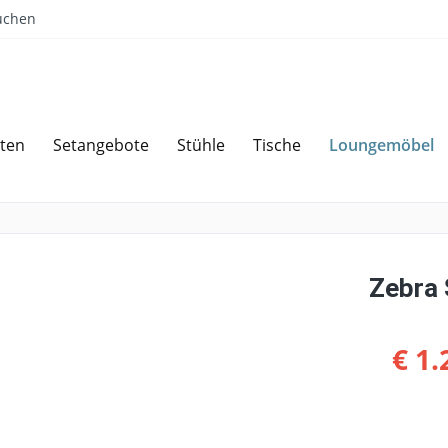
uchen
Loungemöbel
ten
Setangebote
Stühle
Tische
Sparen bei Angebotsanfrage
Über 
Zebra 
€ 1.