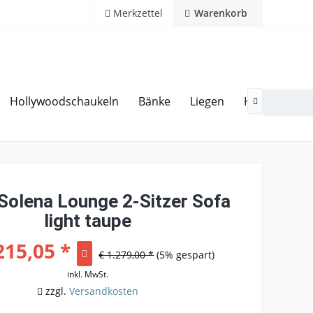
Merkzettel
Warenkorb
Hollywoodschaukeln
Bänke
Liegen
Hocker
G
20 Jahre Erfahrung
Hotline 02594 94 11 0

Solena Lounge 2-Sitzer Sofa
light taupe
215,05 *
€ 1.279,00 *
(5% gespart)
inkl. MwSt.
zzgl.
Versandkosten