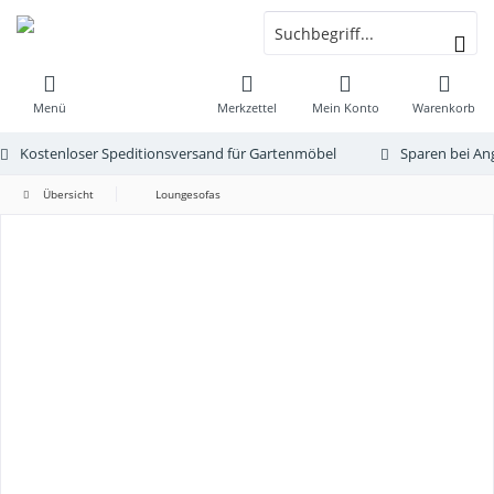
Menü
Merkzettel
Mein Konto
Warenkorb
Kostenloser Speditionsversand für Gartenmöbel
Sparen bei An
Übersicht
Loungesofas