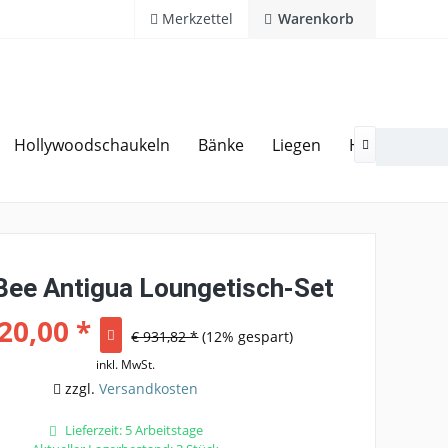
Merkzettel
Warenkorb
Hollywoodschaukeln
Bänke
Liegen
Hocker
G
20 Jahre Erfahrung
Hotline 02594 94 11 0

Bee Antigua Loungetisch-Set
20,00 *
€ 931,82 *
(12% gespart)
inkl. MwSt.
zzgl.
Versandkosten
Lieferzeit: 5 Arbeitstage