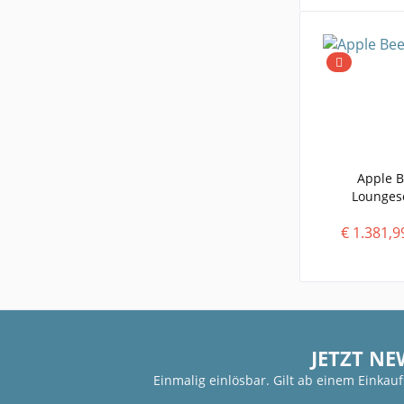
Apple B
Loungeso
Arml
€ 1.381,9
JETZT NE
Einmalig einlösbar. Gilt ab einem Einkau