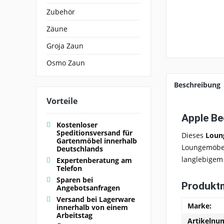
Zubehör
Zäune
Groja Zaun
Osmo Zaun
Beschreibung
Vorteile
Apple Be
Kostenloser
Speditionsversand für
Dieses
Loun
Gartenmöbel innerhalb
Loungemöb
Deutschlands
langlebigem
Expertenberatung am
Telefon
Sparen bei
Produkt
Angebotsanfragen
Versand bei Lagerware
Marke:
innerhalb von einem
Arbeitstag
Artikelnu