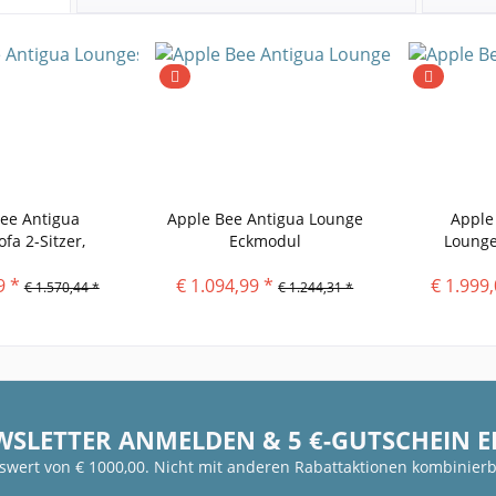
ee Antigua
Apple Bee Antigua Lounge
Apple
fa 2-Sitzer,
Eckmodul
Lounge
ehne...
Ar
9 *
€ 1.094,99 *
€ 1.999,
€ 1.570,44 *
€ 1.244,31 *
WSLETTER ANMELDEN & 5 €-GUTSCHEIN 
fswert von € 1000,00. Nicht mit anderen Rabattaktionen kombinierb