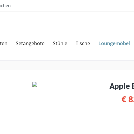
uchen
Loungemöbel
ten
Setangebote
Stühle
Tische
Sparen bei Angebotsanfrage
Über 
Apple 
€ 8