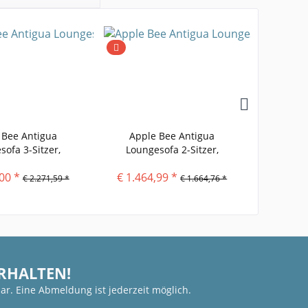
 Bee Antigua
Apple Bee Antigua
Apple B
sofa 3-Sitzer,
Loungesofa 2-Sitzer,
mlehne...
Armlehne...
00 *
€ 1.464,99 *
€ 894
€ 2.271,59 *
€ 1.664,76 *
ERHALTEN!
ar. Eine Abmeldung ist jederzeit möglich.