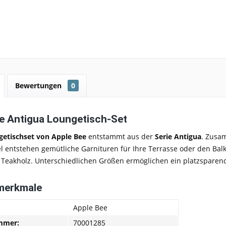
Bewertungen
0
e Antigua Loungetisch-Set
getischset von Apple Bee
entstammt aus der
Serie Antigua
. Zusa
el
entstehen gemütliche Garnituren für Ihre Terrasse oder den Bal
 Teakholz. Unterschiedlichen Größen ermöglichen ein platzspare
merkmale
Apple Bee
mmer:
70001285