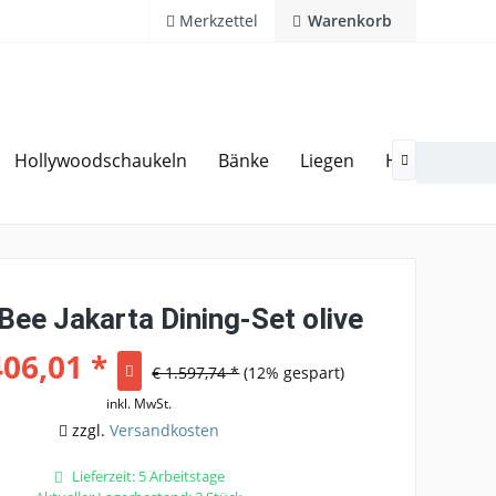
Merkzettel
Warenkorb
Hollywoodschaukeln
Bänke
Liegen
Hocker
Ga
20 Jahre Erfahrung
Hotline 02594 94 11 0

Bee Jakarta Dining-Set olive
406,01 *
€ 1.597,74 *
(12% gespart)
inkl. MwSt.
zzgl.
Versandkosten
Lieferzeit: 5 Arbeitstage