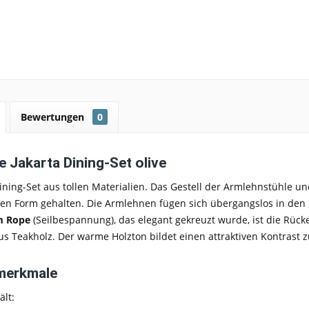
Bewertungen
0
e Jakarta Dining-Set olive
ining-Set aus tollen Materialien. Das Gestell der Armlehnstühle un
chen Form gehalten. Die Armlehnen fügen sich übergangslos in de
m Rope
(Seilbespannung), das elegant gekreuzt wurde, ist die Rück
aus
Teakholz
. Der
warme Holzton
bildet einen attraktiven Kontrast
merkmale
ält: