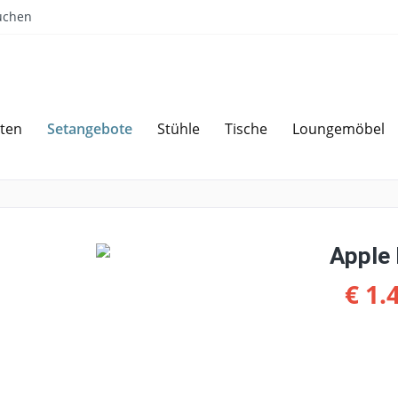
uchen
Setangebote
ten
Stühle
Tische
Loungemöbel
Sparen bei Angebotsanfrage
Über 
Apple 
€ 1.