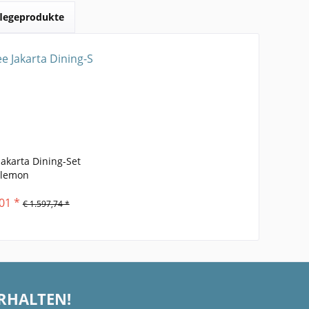
flegeprodukte
Jakarta Dining-Set
lemon
01 *
€ 1.597,74 *
ERHALTEN!