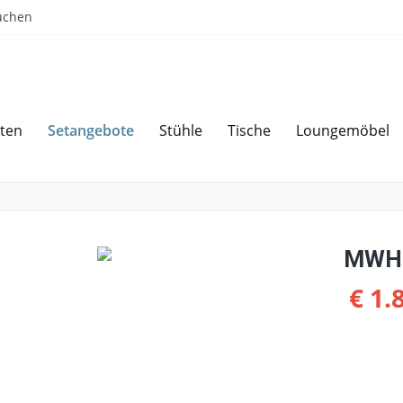
uchen
Setangebote
ten
Stühle
Tische
Loungemöbel
Sparen bei Angebotsanfrage
Über 
MWH 
€ 1.