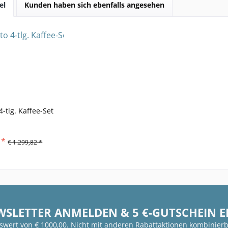
el
Kunden haben sich ebenfalls angesehen
tlg. Kaffee-Set
 *
€ 1.299,82 *
WSLETTER ANMELDEN & 5 €-GUTSCHEIN 
fswert von € 1000,00. Nicht mit anderen Rabattaktionen kombinierb