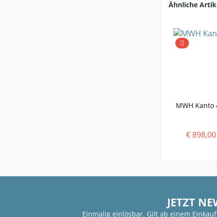
Ähnliche Artik
MWH Kanto 4-
€ 898,00
JETZT NE
Einmalig einlösbar. Gilt ab einem Einkau