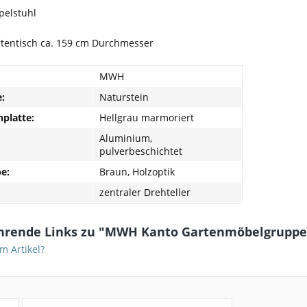
pelstuhl
rtentisch
ca. 159 cm Durchmesser
MWH
e:
Naturstein
hplatte:
Hellgrau marmoriert
Aluminium,
pulverbeschichtet
be:
Braun, Holzoptik
zentraler Drehteller
hrende Links zu "MWH Kanto Gartenmöbelgruppe
m Artikel?