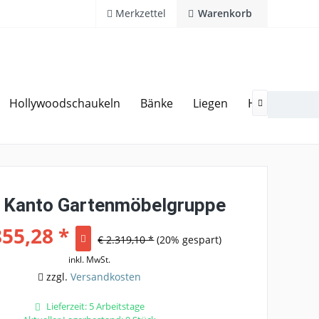
Merkzettel
Warenkorb
Hollywoodschaukeln
Bänke
Liegen
Hocker
Ga
20 Jahre Erfahrung
Hotline 02594 94 11 0

Kanto Gartenmöbelgruppe
855,28 *
€ 2.319,10 *
(20% gespart)
inkl. MwSt.
zzgl.
Versandkosten
Lieferzeit: 5 Arbeitstage