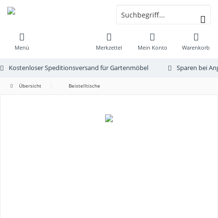
Menü
Merkzettel
Mein Konto
Warenkorb
Kostenloser Speditionsversand für Gartenmöbel
Sparen bei An
Übersicht
Beistelltische