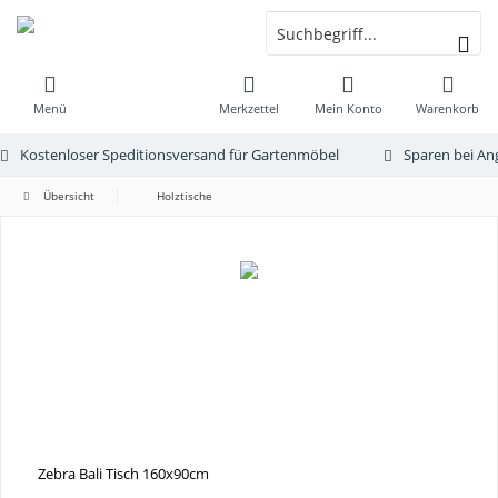
Menü
Merkzettel
Mein Konto
Warenkorb
Kostenloser Speditionsversand für Gartenmöbel
Sparen bei An
Übersicht
Holztische
Zebra Bali Tisch 160x90cm