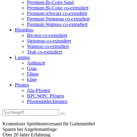
Premium Bi-Color Sand
Premium Bi-Color co-extrudiert
Premium schwarz co-extrudiert
Premium Steingrau co-extrudiert
Premium Walnuss co-extrudiert
Rhombus
Bicolor co-extrudiert
Steingrau co-extrudiert
Walnuss co-extrudiert
Teak co-extrudiert
Lumino
Anthrazit
Grau
Elipse
Edge
Pfosten
Alu-Pfosten
BPC/WPC Pfosten
Pfostenabdeckleisten
Kostenloser Speditionsversand für Gartenmöbel
Sparen bei Angebotsanfrage
Über 20 Jahre Erfahrung