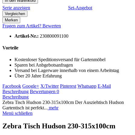
In den
Warenkorb
Serie anzeigen
Set-Angebot
Vergleichen
Merken
Fragen zum Artikel?
Bewerten
Artikel-Nr.:
230800091100
Vorteile
Kostenloser Speditionsversand für Gartenmöbel
Sparen bei Anbgebotsanfragen
Versand bei Lagerware innerhalb von einem Arbeitstag
Über 20 Jahre Erfahrung
Facebook
Google+
X/Twitter
Pinterest
Whatsapp
E-Mail
Beschreibung
Bewertungen
0
Beschreibung
Zebra Tisch Hudson 230-315x100cm Der Ausziehtisch Hudson
Gartentisch ist perfekt...
mehr
Menü schließen
Zebra Tisch Hudson 230-315x100cm