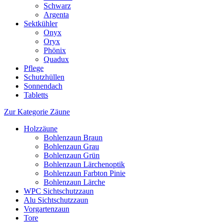
Schwarz
Argenta
Sektkühler
Onyx
Oryx
Phönix
Quadux
Pflege
Schutzhüllen
Sonnendach
Tabletts
Zur Kategorie Zäune
Holzzäune
Bohlenzaun Braun
Bohlenzaun Grau
Bohlenzaun Grün
Bohlenzaun Lärchenoptik
Bohlenzaun Farbton Pinie
Bohlenzaun Lärche
WPC Sichtschutzzaun
Alu Sichtschutzzaun
Vorgartenzaun
Tore