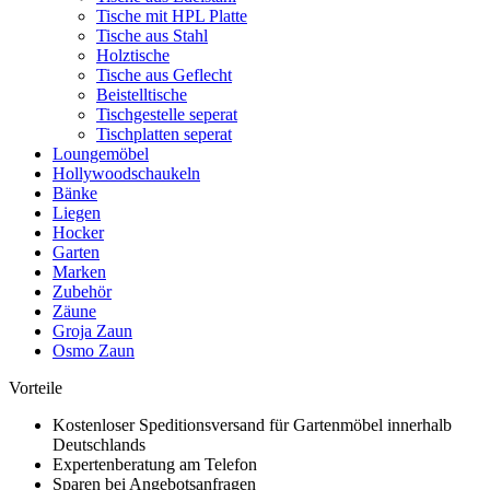
Tische mit HPL Platte
Tische aus Stahl
Holztische
Tische aus Geflecht
Beistelltische
Tischgestelle seperat
Tischplatten seperat
Loungemöbel
Hollywoodschaukeln
Bänke
Liegen
Hocker
Garten
Marken
Zubehör
Zäune
Groja Zaun
Osmo Zaun
Vorteile
Kostenloser Speditionsversand für Gartenmöbel innerhalb
Deutschlands
Expertenberatung am Telefon
Sparen bei Angebotsanfragen