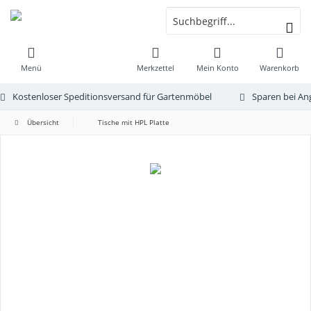
Menü
Merkzettel
Mein Konto
Warenkorb
Kostenloser Speditionsversand für Gartenmöbel
Sparen bei An
Übersicht
Tische mit HPL Platte