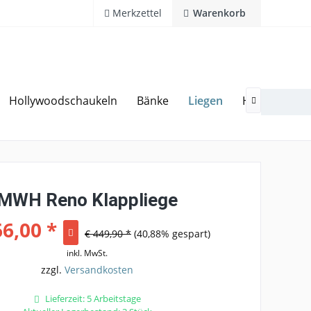
Merkzettel
Warenkorb
Liegen
Hollywoodschaukeln
Bänke
Hocker
G
20 Jahre Erfahrung
Hotline 02594 94 11 0

MWH Reno Klappliege
66,00 *
€ 449,90 *
(40,88% gespart)
inkl. MwSt.
zzgl.
Versandkosten
Lieferzeit: 5 Arbeitstage