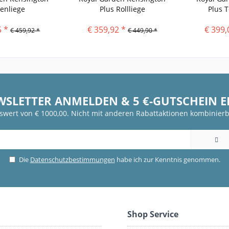
enliege
Plus Rollliege
Plus T
5 *
€ 359,92 *
€ 399,
€ 459,92 *
€ 449,90 *
WSLETTER ANMELDEN & 5 €-GUTSCHEIN 
fswert von € 1000,00. Nicht mit anderen Rabattaktionen kombinierb
Die
Datenschutzbestimmungen
habe ich zur Kenntnis genommen.
Shop Service