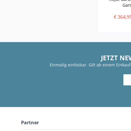
Gart
€ 364,9
JETZT NE
Einmalig einlösbar. Gilt ab einem Einkau
Partner