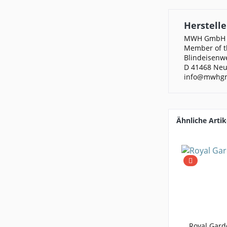
Herstelle
MWH GmbH
Member of th
Blindeisenw
D 41468 Neu
info@mwhg
Ähnliche Artik
Royal Gard