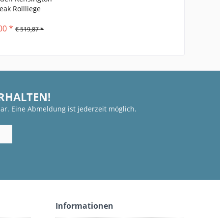
eak Rollliege
00 *
€ 519,87 *
ERHALTEN!
ar. Eine Abmeldung ist jederzeit möglich.
Informationen