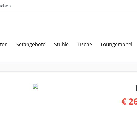
uchen
ten
Setangebote
Stühle
Tische
Loungemöbel
Sparen bei Angebotsanfrage
Über 
€ 2