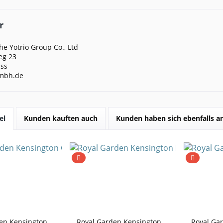
r
e Yotrio Group Co., Ltd
eg 23
ss
mbh.de
el
Kunden kauften auch
Kunden haben sich ebenfalls 
en Kensington
Royal Garden Kensington
Royal Ga