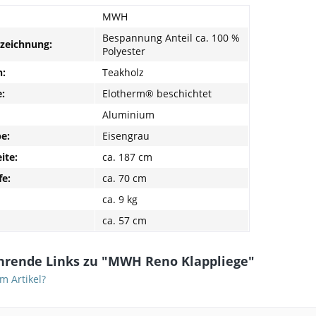
MWH
Bespannung Anteil ca. 100 %
nzeichnung:
Polyester
:
Teakholz
:
Elotherm® beschichtet
Aluminium
be:
Eisengrau
ite:
ca. 187 cm
fe:
ca. 70 cm
ca. 9 kg
ca. 57 cm
hrende Links zu "MWH Reno Klappliege"
m Artikel?