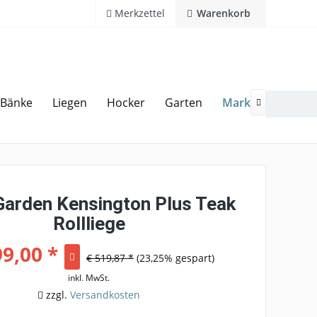
Merkzettel
Warenkorb
Marken
Bänke
Liegen
Hocker
Garten
Zubeh
20 Jahre Erfahrung
Hotline 02594 94 11 0

Garden Kensington Plus Teak
Rollliege
99,00 *
€ 519,87 *
(23,25% gespart)
inkl. MwSt.
zzgl.
Versandkosten