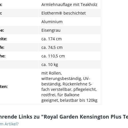
:
Armlehnauflage mit Teakholz
:
Elotherm® beschichtet
Aluminium
be:
Eisengrau
ite:
ca. 174 cm
fe:
ca. 74,5 cm
he:
ca. 110,5 cm
ca. 10 kg
mit Rollen,
witterungsbeständig, UV-
beständig, Rückenlehne 5-
ten:
fach verstellbar, pflegeleicht,
rostfrei, für Balkone
geeignet, belastbar bis 120kg
rende Links zu "Royal Garden Kensington Plus Te
m Artikel?