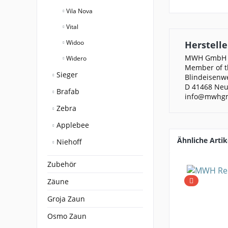
Vila Nova
Vital
Widoo
Herstelle
MWH GmbH
Widero
Member of th
Sieger
Blindeisenw
D 41468 Neu
Brafab
info@mwhg
Zebra
Applebee
Ähnliche Artik
Niehoff
Zubehör
Zäune
Groja Zaun
Osmo Zaun