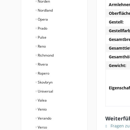
Norden
Armlehnen
Nordland
Oberfläche
Opera
Gestell:
Prado
Gestellfar
Pulse
Gesamtbre
Reno
Gesamttie
Richmond
Gesamthö
Rivera
Gewicht:
Ropero
Skovbryn
Eigenschaf
Universal
Valea
Venio
Weiterfüh
Verando
Fragen zu
Verso