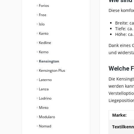
Forios
Diese
komfor
Free
Breite:
ca
Islo
Tiefe:
ca.
Kanto
Höhe:
ca.
Kedline
Dank eines
G
Kemo
und widersta
Kensington
Welche F
Kensington Plus
Die
Kensingt
Laterno
werden kann
Lanza
Verstellopt
Lodrino
Liegepositio
Minto
Marke:
Modularo
Nomad
Textilken