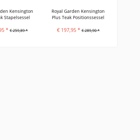
rden Kensington
Royal Garden Kensington
ak Stapelsessel
Plus Teak Positionssessel
95 *
€ 197,95 *
€ 259,89 *
€ 289,90 *