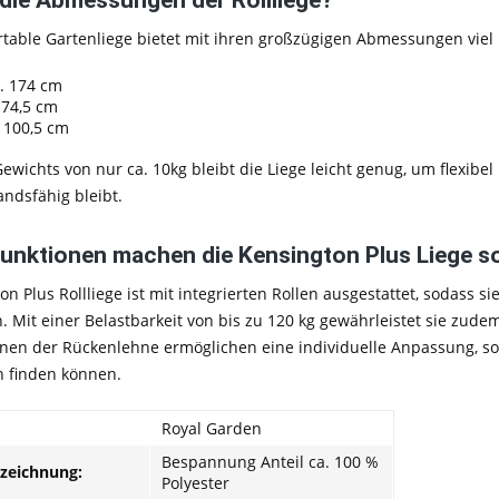
table Gartenliege
bietet mit ihren großzügigen Abmessungen viel
. 174 cm
 74,5 cm
 100,5 cm
ewichts von nur ca. 10kg
bleibt die Liege leicht genug, um flexib
ndsfähig bleibt.
unktionen machen die Kensington Plus Liege s
on Plus Rollliege
ist mit
integrierten Rollen ausgestattet
, sodass s
. Mit einer
Belastbarkeit von bis zu 120 kg
gewährleistet sie zudem
ionen der Rückenlehne
ermöglichen eine
individuelle Anpassung
, s
n finden können.
Royal Garden
Bespannung Anteil ca. 100 %
nzeichnung:
Polyester