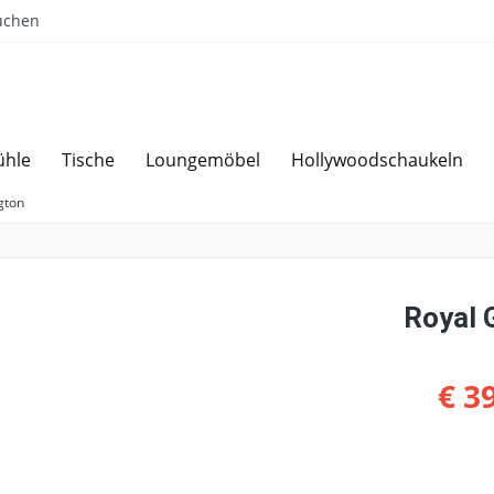
uchen
ühle
Tische
Loungemöbel
Hollywoodschaukeln
Sparen bei Angebotsanfrage
Über 
gton
Royal 
€ 3