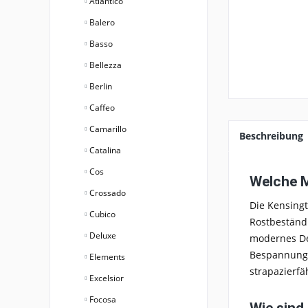
Atlantico
Balero
Basso
Bellezza
Berlin
Caffeo
Camarillo
Beschreibung
Catalina
Cos
Welche M
Crossado
Die
Kensingt
Cubico
Rostbeständi
Deluxe
modernes De
Bespannung 
Elements
strapazierfäh
Excelsior
Focosa
Wie sind