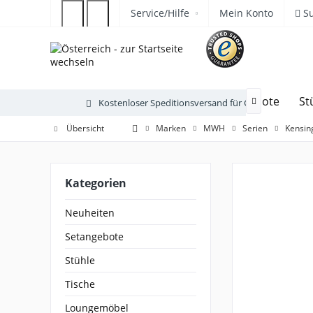
Service/Hilfe
Mein Konto
S
Neuheiten
Setangebote
St
Kostenloser Speditionsversand für Gartenmöbel

Übersicht
Marken
MWH
Serien
Kensin
Kategorien
Neuheiten
Setangebote
Stühle
Tische
Loungemöbel