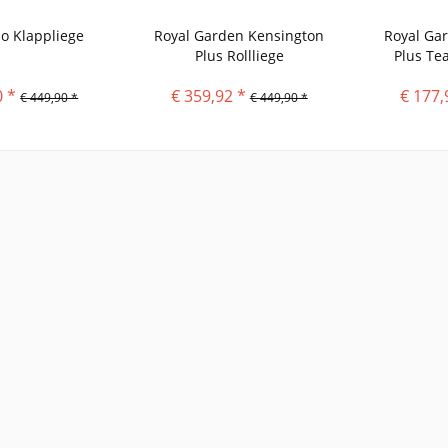
 Klappliege
Royal Garden Kensington
Royal Ga
Plus Rollliege
Plus Te
0 *
€ 359,92 *
€ 177,
€ 449,90 *
€ 449,90 *