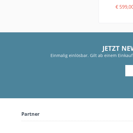
Co
€ 599,0
JETZT NE
Einmalig einlösbar. Gilt ab einem Einkau
Partner