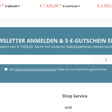
tton...
0 *
€ 1.425,00 *
€ 2.025,
€ 680,68 *
€ 1.619,32 *
WSLETTER ANMELDEN & 5 €-GUTSCHEIN 
fswert von € 1000,00. Nicht mit anderen Rabattaktionen kombinierb
Die
Datenschutzbestimmungen
habe ich zur Kenntnis genommen.
Shop Service
AGB