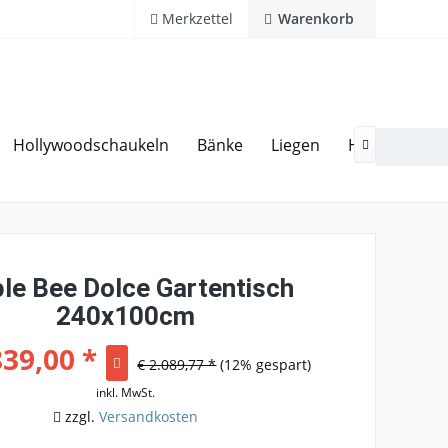
Merkzettel
Warenkorb
Hollywoodschaukeln
Bänke
Liegen
Hocker
Ga
20 Jahre Erfahrung
Hotline 02594 94 11 0

le Bee Dolce Gartentisch
240x100cm
839,00 *
€ 2.089,77 *
(12% gespart)
inkl. MwSt.
zzgl.
Versandkosten