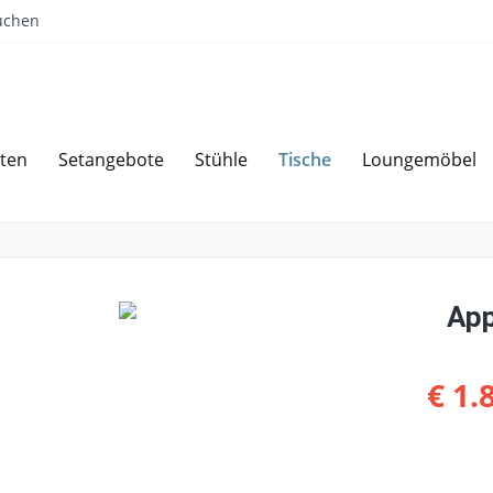
uchen
Tische
ten
Setangebote
Stühle
Loungemöbel
Sparen bei Angebotsanfrage
Über 
App
€ 1.