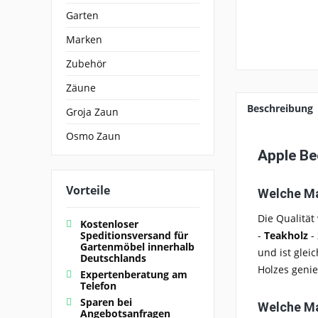
Garten
Marken
Zubehör
Zäune
Beschreibung
Groja Zaun
Osmo Zaun
Apple Be
Vorteile
Welche Ma
Die Qualität
Kostenloser
-
Teakholz
- 
Speditionsversand für
Gartenmöbel innerhalb
und ist glei
Deutschlands
Holzes geni
Expertenberatung am
Telefon
Sparen bei
Welche Ma
Angebotsanfragen