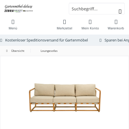
Menü
Merkzettel
Mein Konto
Warenkorb
Kostenloser Speditionsversand für Gartenmöbel
Sparen bei An
Übersicht
Loungesofas