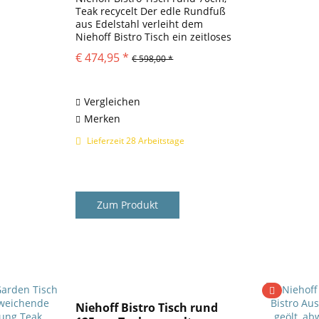
Teak recycelt Der edle Rundfuß
aus Edelstahl verleiht dem
Niehoff Bistro Tisch ein zeitloses
Design. Die schlichte, rechteckige
€ 474,95 *
€ 598,00 *
Platte aus massivem Teakholz
unterstützt diese
designorientierte Erscheinung....
Vergleichen
Merken
Lieferzeit 28 Arbeitstage
Zum Produkt
Niehoff Bistro Tisch rund