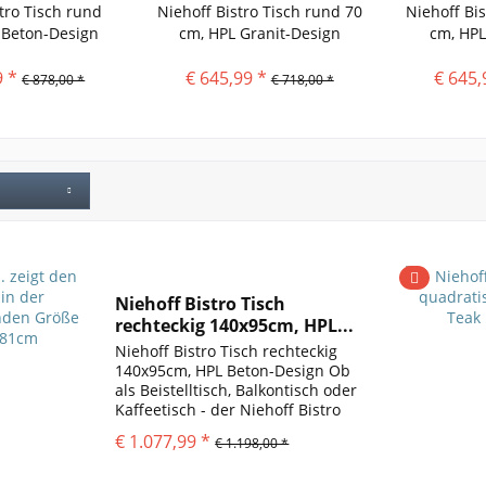
tro Tisch rund
Niehoff Bistro Tisch rund 70
Niehoff Bi
 Beton-Design
cm, HPL Granit-Design
cm, HPL
9 *
€ 645,99 *
€ 645,
€ 878,00 *
€ 718,00 *
Niehoff Bistro Tisch
rechteckig 140x95cm, HPL...
Niehoff Bistro Tisch rechteckig
140x95cm, HPL Beton-Design Ob
als Beistelltisch, Balkontisch oder
Kaffeetisch - der Niehoff Bistro
Tisch rechteckig 120x81cm, HPL
€ 1.077,99 *
€ 1.198,00 *
ist allzeit eine gute Wahl. Der
Gartentisch Bistro wird aus HPL