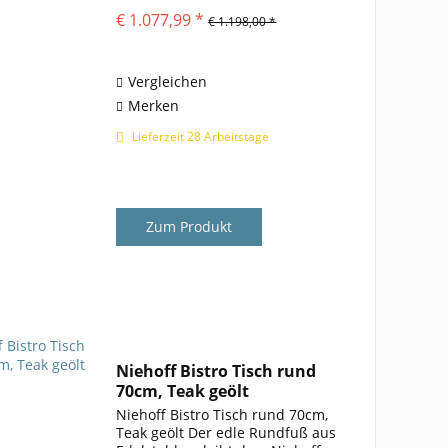
Niehoff Bistro Tisch rund 125cm,
€ 1.077,99 *
€ 1.198,00 *
HPL ist allzeit eine gute Wahl. Der
Gartentisch Bistro besteht aus
einem gebürsteten...
Vergleichen
Merken
Lieferzeit 28 Arbeitstage
Zum Produkt
Niehoff Bistro Tisch rund
70cm, Teak geölt
Niehoff Bistro Tisch rund 70cm,
Teak geölt Der edle Rundfuß aus