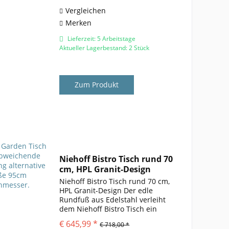
Tischplatte aus...
Vergleichen
Merken
Lieferzeit: 5 Arbeitstage
Aktueller Lagerbestand: 2 Stück
Zum Produkt
Niehoff Bistro Tisch rund 70
cm, HPL Granit-Design
Niehoff Bistro Tisch rund 70 cm,
HPL Granit-Design Der edle
Rundfuß aus Edelstahl verleiht
dem Niehoff Bistro Tisch ein
zeitloses Design. Die schlichte
€ 645,99 *
€ 718,00 *
Platte aus HPL unterstützt diese