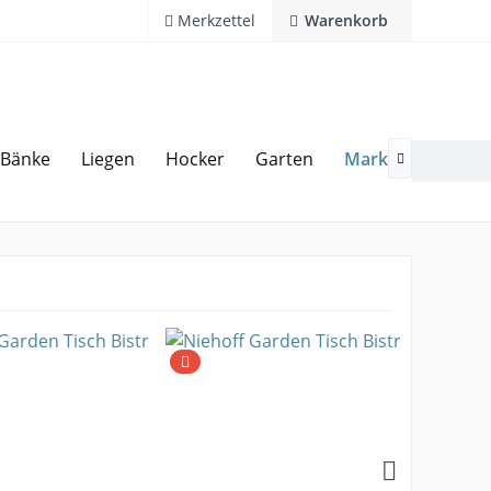
Merkzettel
Warenkorb
Marken
Bänke
Liegen
Hocker
Garten
Zubeh
20 Jahre Erfahrung
Hotline 02594 94 11 0
