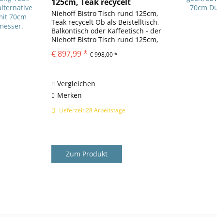
125cm, Teak recycelt
Niehoff Bistro Tisch rund 125cm,
Teak recycelt Ob als Beistelltisch,
Balkontisch oder Kaffeetisch - der
Niehoff Bistro Tisch rund 125cm,
Teak recycelt ist allzeit eine gute
€ 897,99 *
€ 998,00 *
Wahl. Der Gartentisch Bistro wird
aus recyceltem Teakholz...
Vergleichen
Merken
Lieferzeit 28 Arbeitstage
Zum Produkt