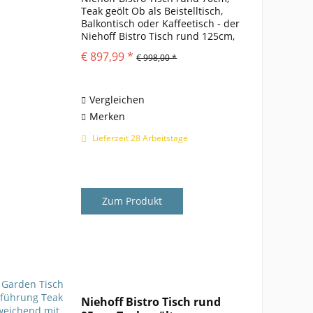
Teak geölt Ob als Beistelltisch,
Balkontisch oder Kaffeetisch - der
Niehoff Bistro Tisch rund 125cm,
Teak geölt ist allzeit eine gute
€ 897,99 *
€ 998,00 *
Wahl. Der Gartentisch Bistro wird
aus Teakholz gefertigt und
besitzt...
Vergleichen
Merken
Lieferzeit 28 Arbeitstage
Zum Produkt
Niehoff Bistro Tisch rund