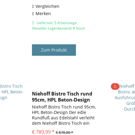
gefertigt....
Vergleichen
Merken
Lieferzeit: 5 Arbeitstage
Aktueller Lagerbestand: 8 Stück
Zum Produkt
Niehoff Bistro Tisch rund
95cm, HPL Beton-Design
Niehoff Bistro Tisch rund 95cm,
HPL Beton-Design Der edle
Rundfuß aus Edelstahl verleiht
dem Niehoff Bistro Tisch ein
zeitloses Design. Die schlichte
€ 789,99 *
€ 878,00 *
Platte aus HPL unterstützt diese