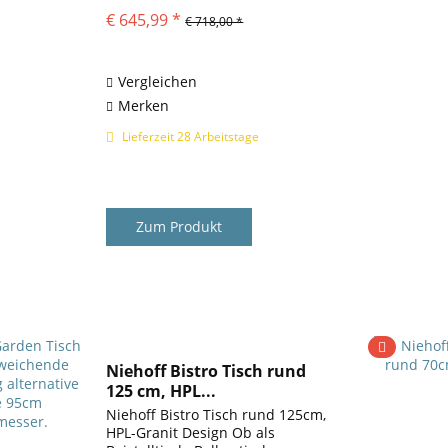
zeitloses Design. Die schlichte
€ 645,99 *
€ 718,00 *
Platte aus HPL unterstützt diese
designorientierte Erscheinung.
Dabei hat Bistro seine...
Vergleichen
Merken
Lieferzeit 28 Arbeitstage
Zum Produkt
Niehoff Bistro Tisch rund
125 cm, HPL...
Niehoff Bistro Tisch rund 125cm,
HPL-Granit Design Ob als