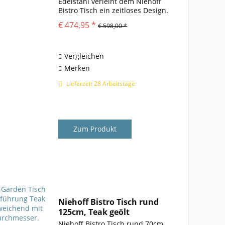
Edelstahl verleiht dem Niehoff
Bistro Tisch ein zeitloses Design.
Die schlichte, rechteckige Platte
€ 474,95 *
€ 598,00 *
aus massivem Teakholz
unterstützt diese
designorientierte Erscheinung....
Vergleichen
Merken
Lieferzeit 28 Arbeitstage
Zum Produkt
Niehoff Bistro Tisch rund
125cm, Teak geölt
Niehoff Bistro Tisch rund 70cm,