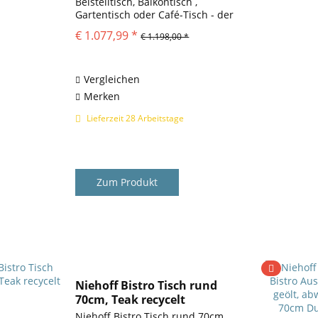
Beistelltisch, Balkontisch ,
Gartentisch oder Café-Tisch - der
Niehoff Bistro Tisch rund 125cm,
€ 1.077,99 *
€ 1.198,00 *
HPL ist allzeit eine gute Wahl. Der
Gartentisch Bistro besteht aus
einem...
Vergleichen
Merken
Lieferzeit 28 Arbeitstage
Zum Produkt
Niehoff Bistro Tisch rund
70cm, Teak recycelt
Niehoff Bistro Tisch rund 70cm,