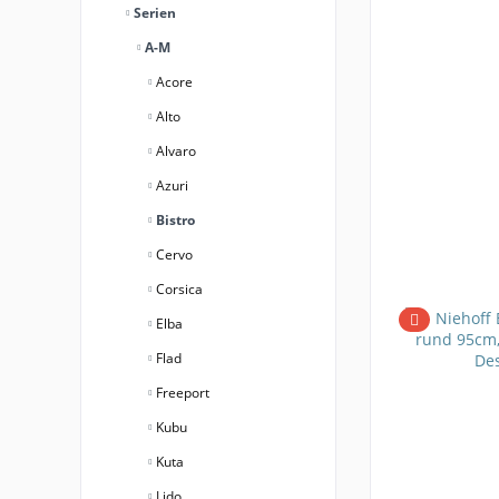
Serien
A-M
Acore
Alto
Alvaro
Azuri
Bistro
Cervo
Corsica
Elba
Flad
Freeport
Kubu
Kuta
Lido