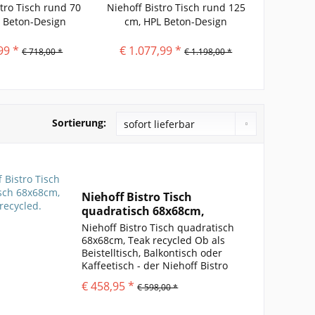
stro Tisch rund 70
Niehoff Bistro Tisch rund 125
Niehoff B
 Beton-Design
cm, HPL Beton-Design
99 *
€ 1.077,99 *
€ 1.07
€ 718,00 *
€ 1.198,00 *
Sortierung:
Niehoff Bistro Tisch
quadratisch 68x68cm,
Teak...
Niehoff Bistro Tisch quadratisch
68x68cm, Teak recycled Ob als
Beistelltisch, Balkontisch oder
Kaffeetisch - der Niehoff Bistro
Tisch quadratisch 68x68cm, Teak
€ 458,95 *
€ 598,00 *
recycled ist allzeit eine gute
Wahl. Mit seiner quadratischen