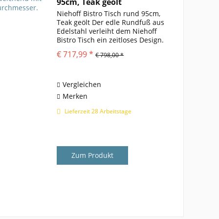
95cm, Teak geölt
Niehoff Bistro Tisch rund 95cm,
Teak geölt Der edle Rundfuß aus
Edelstahl verleiht dem Niehoff
Bistro Tisch ein zeitloses Design.
Die schlichte, rechteckige Platte
€ 717,99 *
€ 798,00 *
aus massivem Teakholz
unterstützt diese
designorientierte Erscheinung....
Vergleichen
Merken
Lieferzeit 28 Arbeitstage
Zum Produkt