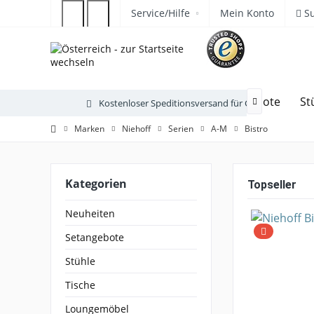
Service/Hilfe
Mein Konto
S
Neuheiten
Setangebote
St
Kostenloser Speditionsversand für Gartenmöbel

Marken
Niehoff
Serien
A-M
Bistro
Kategorien
Topseller
Neuheiten
Setangebote
Stühle
Tische
Loungemöbel