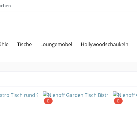
uchen
ühle
Tische
Loungemöbel
Hollywoodschaukeln
Sparen bei Angebotsanfrage
Über 