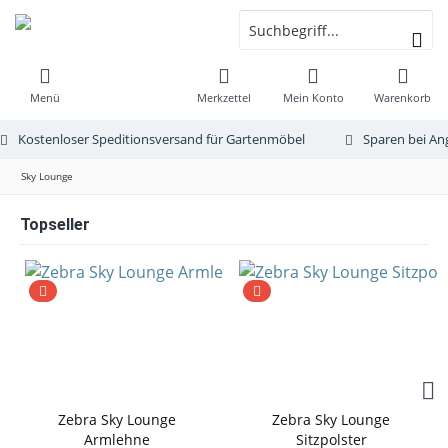
Menü
Merkzettel
Mein Konto
Warenkorb
Kostenloser Speditionsversand für Gartenmöbel
Sparen bei An
Sky Lounge
Topseller
Zebra Sky Lounge
Zebra Sky Lounge
Armlehne
Sitzpolster