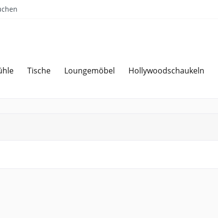
uchen
ühle
Tische
Loungemöbel
Hollywoodschaukeln
Sparen bei Angebotsanfrage
Über 