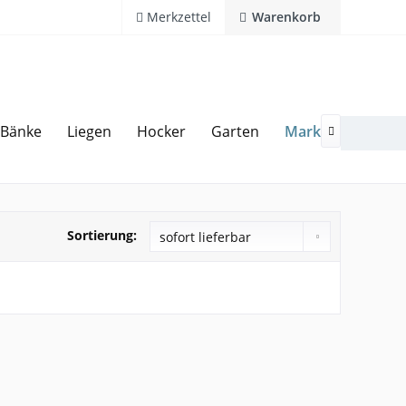
Merkzettel
Warenkorb
Marken
Bänke
Liegen
Hocker
Garten
Zubeh
20 Jahre Erfahrung
Hotline 02594 94 11 0

Sortierung: