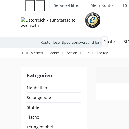
Service/Hilfe
Mein Konto
S
Neuheiten
Setangebote
St
Kostenloser Speditionsversand für Gartenmöbel

Marken
Zebra
Serien
R-Z
Trolley
Kategorien
Neuheiten
Setangebote
Stühle
Tische
Loungemöbel