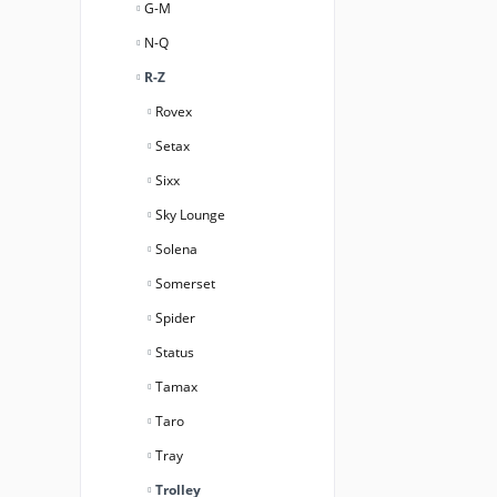
G-M
N-Q
R-Z
Rovex
Setax
Sixx
Sky Lounge
Solena
Somerset
Spider
Status
Tamax
Taro
Tray
Trolley