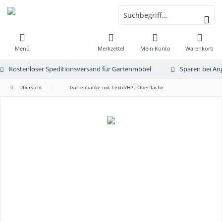
Menü
Merkzettel
Mein Konto
Warenkorb
Kostenloser Speditionsversand für Gartenmöbel
Sparen bei An
Übersicht
Gartenbänke mit Textil/HPL-Oberfläche