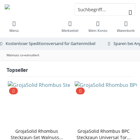
Menü
Merkzettel
Mein Konto
Warenkorb
Kostenloser Speditionsversand für Gartenmöbel
Sparen bei An
Walnuss co-extrudiert
Topseller
GrojaSolid Rhombus
GrojaSolid Rhombus BPC
Steckzaun-Set Walnuss...
Steckzaun Universal Tor...