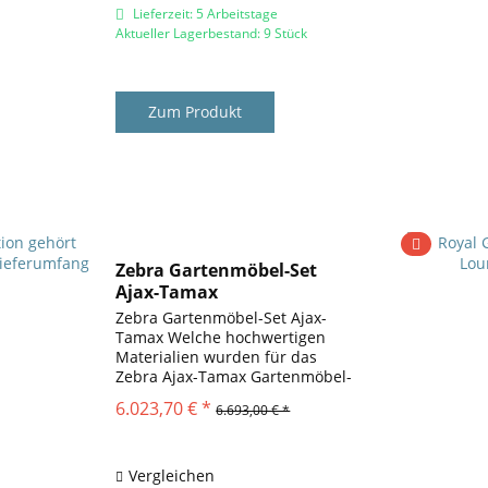
Lieferzeit: 5 Arbeitstage
Aktueller Lagerbestand: 9 Stück
Zum Produkt
Zebra Gartenmöbel-Set
Ajax-Tamax
Zebra Gartenmöbel-Set Ajax-
Tamax Welche hochwertigen
Materialien wurden für das
Zebra Ajax-Tamax Gartenmöbel-
Set verwendet? Die Auswahl an
6.023,70 € *
6.693,00 € *
Materialien für das Gartenmöbel-
Set Ajax-Tamax unterstreicht die
Qualität und Exzellenz, die
Zebra...
Vergleichen