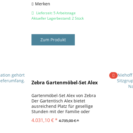
Merken
Lieferzeit: 5 Arbeitstage
Aktueller Lagerbestand: 2 Stück
Zum Produkt
Zebra Gartenmöbel-Set Alex
Gartenmöbel-Set Alex von Zebra
Der Gartentisch Alex bietet
ausreichend Platz für gesellige
Stunden mit der Familie oder
Freunden. Die Kombination aus
4.031,10 € *
4.735,00 € *
einem pulverbeschichtetem
Aluminiumgestell und der
Tischplatte aus Teakholz