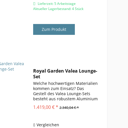
Lieferzeit: 5 Arbeitstage
Aktueller Lagerbestand: 4 Stück
Zum Produkt
Royal Garden Valea Lounge-
Set
Welche hochwertigen Materialien
kommen zum Einsatz? Das
Gestell des Valea Lounge-Sets
besteht aus robustem Aluminium
, das mit einer Elotherm®-
1.419,00 € *
2.340,04 € *
Beschichtung versehen wurde,
um es besonders
witterungsbeständig und rostfrei
zu machen. Die...
Vergleichen