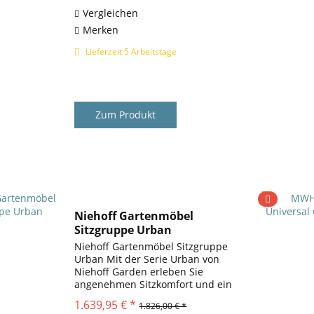
recycelt...
Vergleichen
Merken
Lieferzeit 5 Arbeitstage
Zum Produkt
Niehoff Gartenmöbel
Sitzgruppe Urban
Niehoff Gartenmöbel Sitzgruppe
Urban Mit der Serie Urban von
Niehoff Garden erleben Sie
angenehmen Sitzkomfort und ein
modernes Design . Für die
1.639,95 € *
1.826,00 € *
Terrasse der Stadtwohnung oder