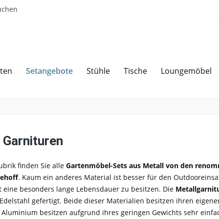
uchen
Setangebote
ten
Stühle
Tische
Loungemöbel
Sparen bei Angebotsanfrage
Über 
 Garnituren
ubrik finden Sie alle
Gartenmöbel-Sets aus Metall von den renomm
ehoff
. Kaum ein anderes Material ist besser für den Outdooreinsat
t eine besonders lange Lebensdauer zu besitzen. Die
Metallgarnit
delstahl gefertigt. Beide dieser Materialien besitzen ihren eigene
s Aluminium besitzen aufgrund ihres geringen Gewichts sehr einfa