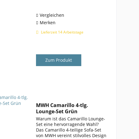
Thermosint®-beschichtete
Oberfläche in elegantem
Eisengrau sorgt...
Vergleichen
Merken
Lieferzeit 14 Arbeitstage
Zum Produkt
MWH Camarillo 4-tlg.
Lounge-Set Grün
Warum ist das Camarillo Lounge-
Set eine hervorragende Wahl?
Das Camarillo 4-teilige Sofa-Set
von MWH vereint stilvolles Design