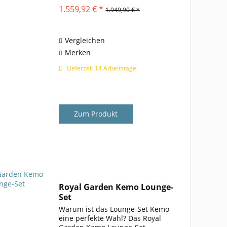
mit hoher Funktionalität , perfekt
1.559,92 € *
1.949,90 € *
für entspannte Stunden im
Freien. Es besteht aus zwei
Sesseln, einem...
Vergleichen
Merken
Lieferzeit 14 Arbeitstage
Zum Produkt
Royal Garden Kemo Lounge-
Set
Warum ist das Lounge-Set Kemo
eine perfekte Wahl? Das Royal