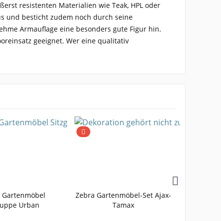
erst resistenten Materialien wie Teak, HPL oder
aus und besticht zudem noch durch seine
genehme Armauflage eine besonders gute Figur hin.
oreinsatz geeignet. Wer eine qualitativ
.
f Gartenmöbel
Zebra Gartenmöbel-Set Ajax-
ruppe Urban
Tamax
Gart