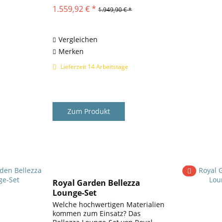
und hoher Funktionalität ,
1.559,92 € *
1.949,90 € *
wodurch es eine stilvolle
Ergänzung für Gärten, Terrassen
und Balkone darstellt....
Vergleichen
Merken
Lieferzeit 14 Arbeitstage
Zum Produkt
Royal Garden Bellezza
Lounge-Set
Welche hochwertigen Materialien
kommen zum Einsatz? Das