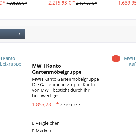
€ *
2.215,93 € *
1.639,95
4.735,00 € *
2.464,00 € *
MWH Kanto
Gartenmöbelgruppe
MWH Kanto Gartenmöbelgruppe
Die Gartenmöbelgruppe Kanto
von MWH besticht durch ihr
hochwertiges,
pulverbeschichtetes
1.855,28 € *
2.319,10 € *
Aluminiumgestell in brauner
Holzoptik. Teil der exklusiven
Kanto-Serie, kombiniert sie
Robustheit mit modernem
Vergleichen
Design,...
Merken