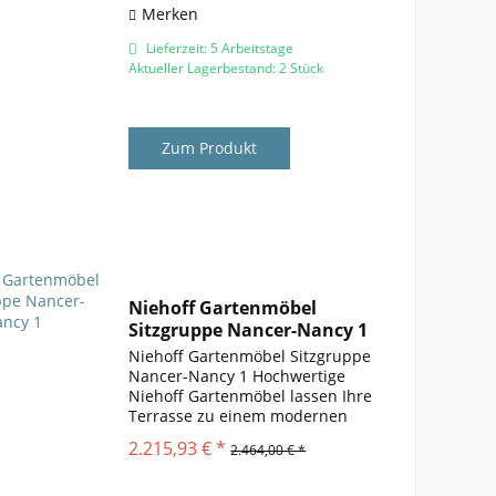
Merken
Lieferzeit: 5 Arbeitstage
Aktueller Lagerbestand: 2 Stück
Zum Produkt
Niehoff Gartenmöbel
Sitzgruppe Nancer-Nancy 1
Niehoff Gartenmöbel Sitzgruppe
Nancer-Nancy 1 Hochwertige
Niehoff Gartenmöbel lassen Ihre
Terrasse zu einem modernen
Treffpunkt werden. Die
2.215,93 € *
2.464,00 € *
bequemen Sessel Nancer sowie
der Niehoff Tisch Nancy passen
durch das anthrazitfarbene...