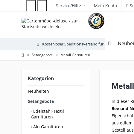
Service/Hilfe
Mein Konto
S
Neuhei
Kostenloser Speditionsversand für Gartenmöbel
Setangebote
Metall Garnituren
Kategorien
Metall
Neuheiten
Setangebote
In dieser R
Bee und Ni
Edelstahl-Textil
Eigenschaf
Garnituren
aus edlem E
Alu Garnituren
Gestell au