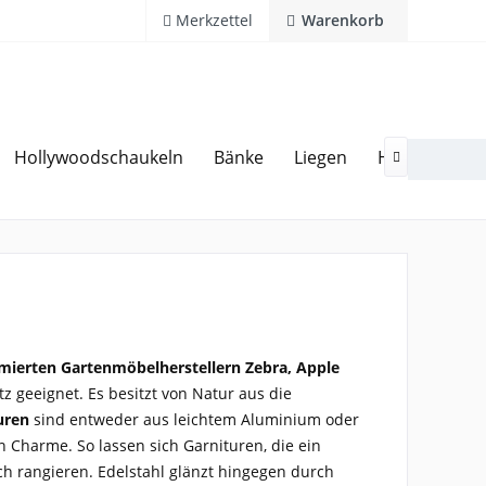
Merkzettel
Warenkorb
Hollywoodschaukeln
Bänke
Liegen
Hocker
Ga
20 Jahre Erfahrung
Hotline 02594 94 11 0

ierten Gartenmöbelherstellern Zebra, Apple
z geeignet. Es besitzt von Natur aus die
uren
sind entweder aus leichtem Aluminium oder
n Charme. So lassen sich Garnituren, die ein
ch rangieren. Edelstahl glänzt hingegen durch