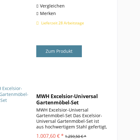
Vergleichen
Merken
Lieferzeit 28 Arbeitstage
Zum Produkt
MWH Excelsior-Universal
Gartenmöbel-Set
MWH Excelsior-Universal
Gartenmöbel-Set Das Excelsior-
Universal Gartenmöbel-Set ist
aus hochwertigem Stahl gefertigt,
was maximale Stabilität und
1.007,60 € *
1.259,50 € *
Langlebigkeit bietet. Die