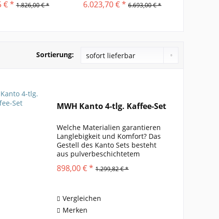
 € *
6.023,70 € *
1.855,
1.826,00 € *
6.693,00 € *
Sortierung:
MWH Kanto 4-tlg. Kaffee-Set
Welche Materialien garantieren
Langlebigkeit und Komfort? Das
Gestell des Kanto Sets besteht
aus pulverbeschichtetem
Aluminium , welches für seine
898,00 € *
1.299,82 € *
Stabilität und
Widerstandsfähigkeit gegenüber
Witterungseinflüssen geschätzt
wird. Die...
Vergleichen
Merken