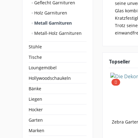
Geflecht Garnituren
seine unve
Glas kombi
Holz Garnituren
Kratzfestig
Metall Garnituren
Trotz seine
einwandfre
Metall-Holz Garnituren
Stühle
Tische
Topseller
Loungemöbel
Hollywoodschaukeln
Bänke
Liegen
Hocker
Garten
Zebra Garte
Marken