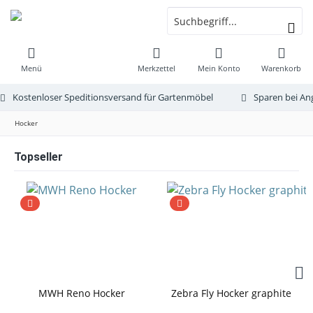
Menü
Merkzettel
Mein Konto
Warenkorb
Kostenloser Speditionsversand für Gartenmöbel
Sparen bei An
Hocker
Topseller
MWH Reno Hocker
Zebra Fly Hocker graphite