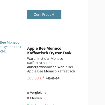
Zum Produkt
Apple Bee Monaco
Kaffeetisch Oyster Teak
75x34cm
Warum ist der Monaco
Kaffeetisch eine
außergewöhnliche Wahl? Der
Apple Bee Monaco Kaffeetisch
aus der renommierten Monaco-
389,00 € *
442,05 € *
Serie ist weit mehr als ein
klassischer Gartentisch – er ist
eine stilvolle Ergänzung für jeden
Outdoor-Bereich ....
Vergleichen
Merken