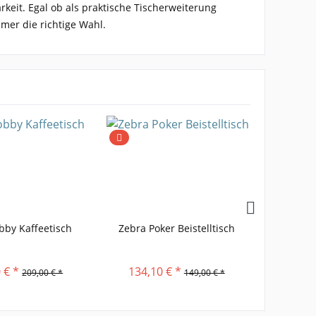
keit. Egal ob als praktische Tischerweiterung
mmer die richtige Wahl.
bby Kaffeetisch
Zebra Poker Beistelltisch
App
Kaffee
 € *
134,10 € *
225,
209,00 € *
149,00 € *