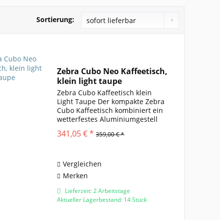
Sortierung:
Zebra Cubo Neo Kaffeetisch,
klein light taupe
Zebra Cubo Kaffeetisch klein
Light Taupe Der kompakte Zebra
Cubo Kaffeetisch kombiniert ein
wetterfestes Aluminiumgestell
mit pulverbeschichteter
341,05 € *
359,00 € *
Oberfläche in der modernen
Farbe Light Taupe. Die
Tischplatte aus hochwertigem
Teakholz...
Vergleichen
Merken
Lieferzeit: 2 Arbeitstage
Aktueller Lagerbestand: 14 Stück