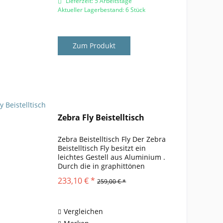
Lieferzeit: 5 Arbeitstage
Aktueller Lagerbestand: 6 Stück
Zum Produkt
Zebra Fly Beistelltisch
Zebra Beistelltisch Fly Der Zebra
Beistelltisch Fly besitzt ein
leichtes Gestell aus Aluminium .
Durch die in graphittönen
pulverbeschichtete Oberfläche
233,10 € *
259,00 € *
wirkt der Tisch sehr modern. Die
Tischplatte besteht aus Teakholz.
Das Holz ist von...
Vergleichen