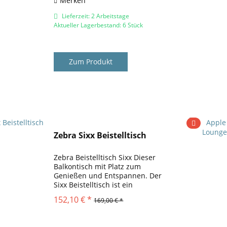
Merken
Lieferzeit: 2 Arbeitstage
Aktueller Lagerbestand: 6 Stück
Zum Produkt
Zebra Sixx Beistelltisch
Zebra Beistelltisch Sixx Dieser
Balkontisch mit Platz zum
Genießen und Entspannen. Der
Sixx Beistelltisch ist ein
Gartentisch der Marke Zebra .
152,10 € *
169,00 € *
Der Tisch ist in einem
außergewöhnlichen und zugleich
modernen Design gehalten. Der...