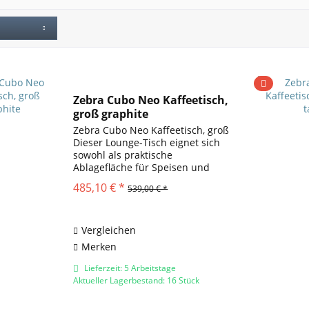
Zebra Cubo Neo Kaffeetisch,
groß graphite
Zebra Cubo Neo Kaffeetisch, groß
Dieser Lounge-Tisch eignet sich
sowohl als praktische
Ablagefläche für Speisen und
Geschirr als auch als neuer
485,10 € *
539,00 € *
Designtechnischer Mittelpunkt
Ihrer Lounge. Aufgrund der
Auswahl bester Materialien ist...
Vergleichen
Merken
Lieferzeit: 5 Arbeitstage
Aktueller Lagerbestand: 16 Stück