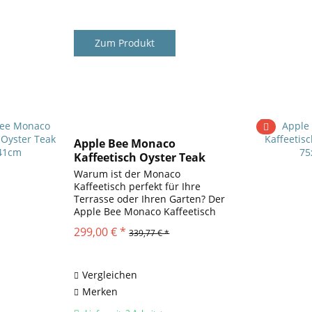
Zum Produkt
Apple Bee Monaco
Kaffeetisch Oyster Teak
60x41cm
Warum ist der Monaco
Kaffeetisch perfekt für Ihre
Terrasse oder Ihren Garten? Der
Apple Bee Monaco Kaffeetisch
vereint stilvolles Design mit
299,00 € *
339,77 € *
hoher Funktionalität und ist
damit die ideale Ergänzung für
Ihren Außenbereich. Als
Bestandteil...
Vergleichen
Merken