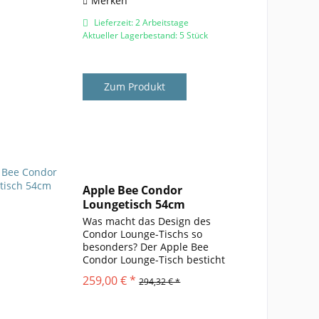
Merken
Lieferzeit: 2 Arbeitstage
Aktueller Lagerbestand: 5 Stück
Zum Produkt
Apple Bee Condor
Loungetisch 54cm
Was macht das Design des
Condor Lounge-Tischs so
besonders? Der Apple Bee
Condor Lounge-Tisch besticht
durch seine gelungene Mischung
259,00 € *
294,32 € *
aus hochwertigen Materialien
und zeitlosem Design . Die
Kombination aus einer