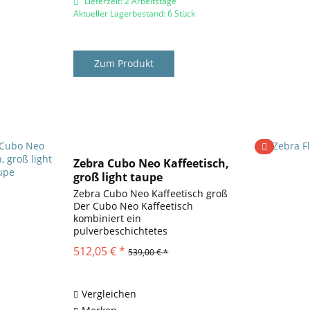
Lieferzeit: 2 Arbeitstage
Aktueller Lagerbestand: 6 Stück
Zum Produkt
Zebra Cubo Neo Kaffeetisch,
groß light taupe
Zebra Cubo Neo Kaffeetisch groß
Der Cubo Neo Kaffeetisch
kombiniert ein
pulverbeschichtetes
Aluminiumgestell in der
512,05 € *
539,00 € *
eleganten Farbe Light Taupe mit
einer hochwertigen Tischplatte
aus massivem Teakholz. Das
robuste Metall sorgt für...
Vergleichen