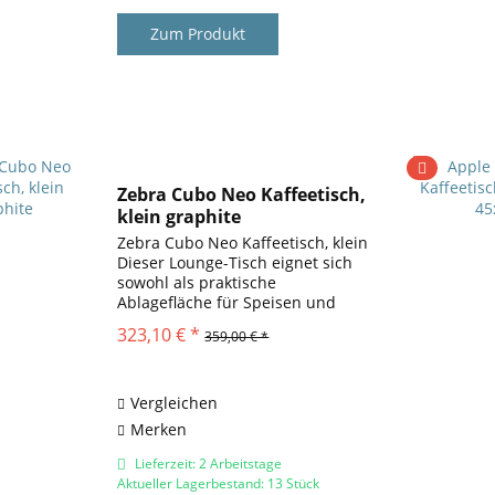
Zum Produkt
Zebra Cubo Neo Kaffeetisch,
klein graphite
Zebra Cubo Neo Kaffeetisch, klein
Dieser Lounge-Tisch eignet sich
sowohl als praktische
Ablagefläche für Speisen und
Geschirr als auch als neuer
323,10 € *
359,00 € *
Designtechnischer Mittelpunkt
Ihrer Lounge. Aufgrund der
Auswahl bester Materialien ist...
Vergleichen
Merken
Lieferzeit: 2 Arbeitstage
Aktueller Lagerbestand: 13 Stück