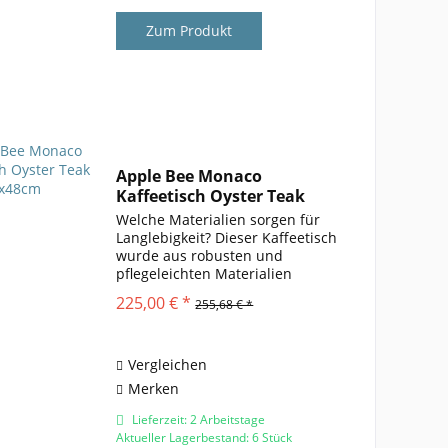
Zum Produkt
Apple Bee Monaco
Kaffeetisch Oyster Teak
45x48cm
Welche Materialien sorgen für
Langlebigkeit? Dieser Kaffeetisch
wurde aus robusten und
pflegeleichten Materialien
gefertigt. Das pulverbeschichtete
225,00 € *
255,68 € *
Aluminiumgestell sorgt nicht nur
für Stabilität, sondern ist auch
korrosionsbeständig und...
Vergleichen
Merken
Lieferzeit: 2 Arbeitstage
Aktueller Lagerbestand: 6 Stück