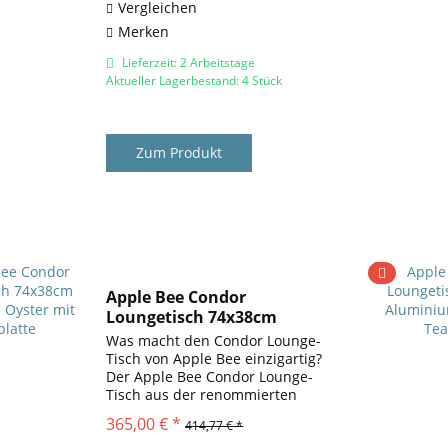
Vergleichen
Merken
Lieferzeit: 2 Arbeitstage
Aktueller Lagerbestand: 4 Stück
Zum Produkt
Apple Bee Condor
Loungetisch 74x38cm
Aluminium...
Was macht den Condor Lounge-
Tisch von Apple Bee einzigartig?
Der Apple Bee Condor Lounge-
Tisch aus der renommierten
Condor-Serie kombiniert edles
365,00 € *
414,77 € *
Design mit hoher Funktionalität