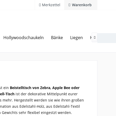
Merkzettel
Warenkorb
Hollywoodschaukeln
Bänke
Liegen
Hocker
Ga
20 Jahre Erfahrung
Hotline 02594 94 11 0

st ein
Beistelltisch
von Zebra, Apple Bee oder
ell-Tisch
ist der dekorative Mittelpunkt eurer
es mehr. Hergestellt werden sie wie ihren großen
tion aus Edelstahl-Holz, aus Edelstahl-Textil
 Gewichts sehr flexibel eingestzt werden.