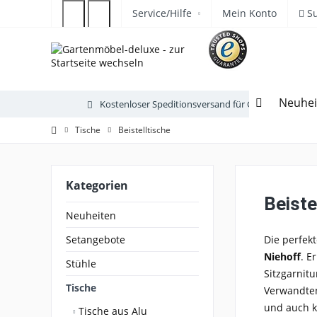
Service/Hilfe
Mein Konto
S
Neuhei
Kostenloser Speditionsversand für Gartenmöbel
Tische
Beistelltische
Kategorien
Beiste
Neuheiten
Setangebote
Die perfek
Niehoff
. E
Stühle
Sitzgarnitu
Tische
Verwandten
und auch k
Tische aus Alu