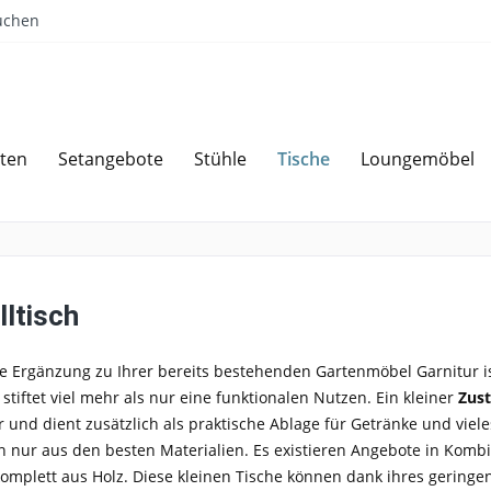
uchen
Tische
ten
Setangebote
Stühle
Loungemöbel
Sparen bei Angebotsanfrage
Über 
lltisch
te Ergänzung zu Ihrer bereits bestehenden Gartenmöbel Garnitur i
r stiftet viel mehr als nur eine funktionalen Nutzen. Ein kleiner
Zust
r und dient zusätzlich als praktische Ablage für Getränke und viel
 nur aus den besten Materialien. Es existieren Angebote in Kombina
omplett aus Holz. Diese kleinen Tische können dank ihres geringen