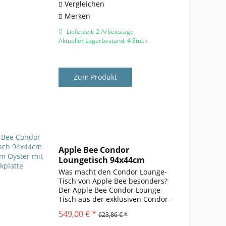
massiven...
Vergleichen
Merken
Lieferzeit: 2 Arbeitstage
Aktueller Lagerbestand: 4 Stück
Zum Produkt
Apple Bee Condor
Loungetisch 94x44cm
Aluminium...
Was macht den Condor Lounge-
Tisch von Apple Bee besonders?
Der Apple Bee Condor Lounge-
Tisch aus der exklusiven Condor-
Serie überzeugt mit einer
549,00 € *
623,86 € *
Kombination aus erstklassiger