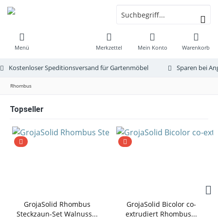
Menü
Merkzettel
Mein Konto
Warenkorb
Kostenloser Speditionsversand für Gartenmöbel
Sparen bei An
Rhombus
Topseller
GrojaSolid Rhombus
GrojaSolid Bicolor co-
Steckzaun-Set Walnuss...
extrudiert Rhombus...