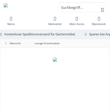
Menü
Merkzettel
Mein Konto
Warenkorb
Kostenloser Speditionsversand für Gartenmöbel
Sparen bei An
Übersicht
Lounge Einzelmodule