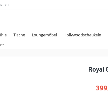
uchen
ühle
Tische
Loungemöbel
Hollywoodschaukeln
Sparen bei Angebotsanfrage
Über 
gton
Royal 
399