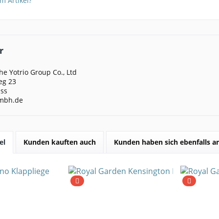
m Artikel?
r
e Yotrio Group Co., Ltd
eg 23
ss
mbh.de
el
Kunden kauften auch
Kunden haben sich ebenfalls 