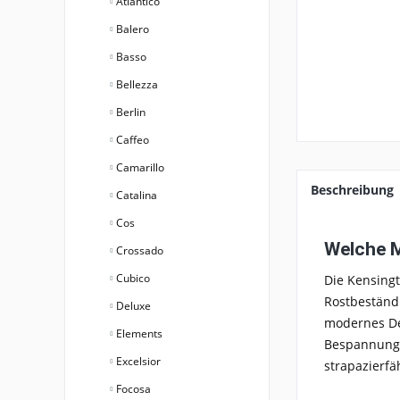
Atlantico
Balero
Basso
Bellezza
Berlin
Caffeo
Camarillo
Beschreibung
Catalina
Cos
Welche M
Crossado
Cubico
Die
Kensingt
Rostbeständi
Deluxe
modernes De
Elements
Bespannung 
Excelsior
strapazierfäh
Focosa