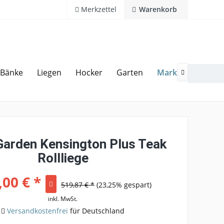
Merkzettel
Warenkorb
Marken
Bänke
Liegen
Hocker
Garten
Zubeh
20 Jahre Erfahrung
Hotline 02594 94 11 0

Garden Kensington Plus Teak
Rollliege
,00 € *
519,87 € *
(23,25% gespart)
inkl. MwSt.
Versandkostenfrei
für Deutschland