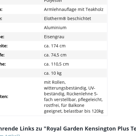
Polyester
:
Armlehnauflage mit Teakholz
:
Elotherm® beschichtet
Aluminium
be:
Eisengrau
ite:
ca. 174 cm
fe:
ca. 74,5 cm
he:
ca. 110,5 cm
ca. 10 kg
mit Rollen,
witterungsbeständig, UV-
beständig, Rückenlehne 5-
ten:
fach verstellbar, pflegeleicht,
rostfrei, für Balkone
geeignet, belastbar bis 120kg
rende Links zu "Royal Garden Kensington Plus Te