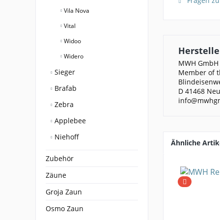
Fragen zu
Vila Nova
Vital
Widoo
Herstelle
Widero
MWH GmbH
Sieger
Member of th
Blindeisenw
Brafab
D 41468 Neu
info@mwhg
Zebra
Applebee
Niehoff
Ähnliche Artik
Zubehör
Zäune
Groja Zaun
Osmo Zaun