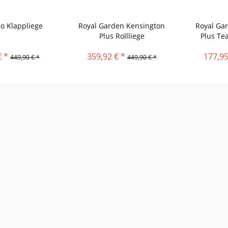
 Klappliege
Royal Garden Kensington
Royal Ga
Plus Rollliege
Plus Te
€ *
359,92 € *
177,95
449,90 € *
449,90 € *