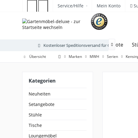
Service/Hilfe
Mein Konto
S
Neuheiten
Setangebote
St
Kostenloser Speditionsversand für Gartenmöbel

Übersicht
Marken
MWH
Serien
Kensin
Kategorien
Neuheiten
Setangebote
Stühle
Tische
Loungemöbel