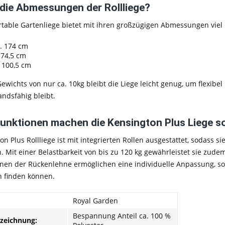
 die Abmessungen der Rollliege?
table Gartenliege
bietet mit ihren großzügigen Abmessungen viel
. 174 cm
 74,5 cm
 100,5 cm
ewichts von nur ca. 10kg
bleibt die Liege leicht genug, um flexib
ndsfähig bleibt.
unktionen machen die Kensington Plus Liege s
on Plus Rollliege
ist mit
integrierten Rollen ausgestattet
, sodass s
. Mit einer
Belastbarkeit von bis zu 120 kg
gewährleistet sie zudem
ionen der Rückenlehne
ermöglichen eine
individuelle Anpassung
, s
n finden können.
Royal Garden
Bespannung Anteil ca. 100 %
nzeichnung: