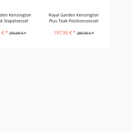
rden Kensington
Royal Garden Kensington
ak Stapelsessel
Plus Teak Positionssessel
 € *
197,95 € *
259,89 € *
289,90 € *