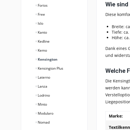
Wie sind
Forios
Diese
komfor
Free
Islo
Breite:
ca
Tiefe:
ca.
Kanto
Höhe:
ca.
Kedline
Dank eines
G
Kemo
und widersta
Kensington
Kensington Plus
Welche F
Laterno
Die
Kensingt
Lanza
werden kann
Verstellopt
Lodrino
Liegepositio
Minto
Modularo
Marke:
Nomad
Textilken