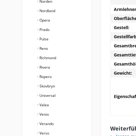
Norden
Armlehnen
Nordland
Oberfläche
Opera
Gestell:
Prado
Gestellfar
Pulse
Gesamtbre
Reno
Gesamttie
Richmond
Gesamthö
Rivera
Gewicht:
Ropero
Skovbryn
Universal
Eigenschaf
Valea
Venio
Verando
Weiterfüh
Verso