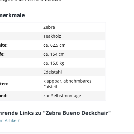
merkmale
Zebra
Teakholz
ite:
ca. 62,5 cm
fe:
ca. 154 cm
ca. 15,0 kg
Edelstahl
klappbar, abnehmbares
ten:
Fußteil
and:
zur Selbstmontage
hrende Links zu "Zebra Bueno Deckchair"
m Artikel?