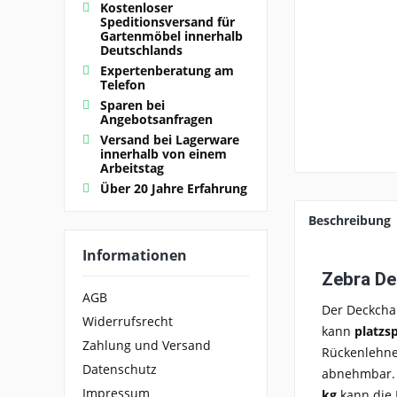
Kostenloser
Speditionsversand für
Gartenmöbel innerhalb
Deutschlands
Expertenberatung am
Telefon
Sparen bei
Angebotsanfragen
Versand bei Lagerware
innerhalb von einem
Arbeitstag
Über 20 Jahre Erfahrung
Beschreibung
Informationen
Zebra De
AGB
Der
Deckcha
Widerrufsrecht
kann
platzs
Zahlung und Versand
Rückenlehn
Datenschutz
abnehmbar
Impressum
kg
kann die L