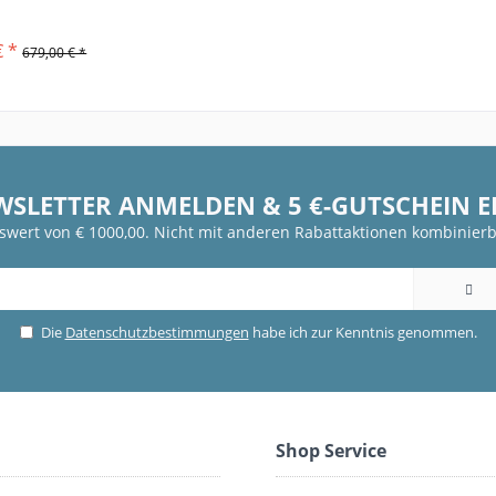
€ *
679,00 € *
WSLETTER ANMELDEN & 5 €-GUTSCHEIN 
fswert von € 1000,00. Nicht mit anderen Rabattaktionen kombinierb
Die
Datenschutzbestimmungen
habe ich zur Kenntnis genommen.
Shop Service