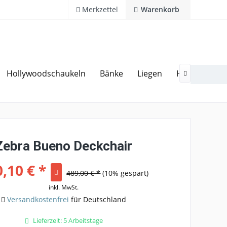
Merkzettel
Warenkorb
Hollywoodschaukeln
Bänke
Liegen
Hocker
Ga
20 Jahre Erfahrung
Hotline 02594 94 11 0

Zebra Bueno Deckchair
,10 € *
489,00 € *
(10% gespart)
inkl. MwSt.
Versandkostenfrei
für Deutschland
Lieferzeit: 5 Arbeitstage