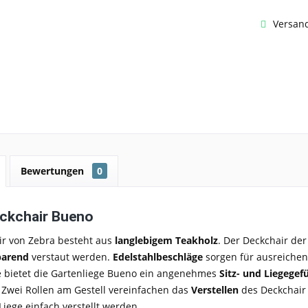
Versand
Bewertungen
0
ckchair Bueno
ir von Zebra
besteht aus
langlebigem Teakholz
. Der Deckchair der
parend
verstaut werden.
Edelstahlbeschläge
sorgen für ausreichen
e
bietet die Gartenliege Bueno ein angenehmes
Sitz- und Liegegefü
. Zwei Rollen am Gestell vereinfachen das
Verstellen
des
Deckchai
iege einfach verstellt werden.