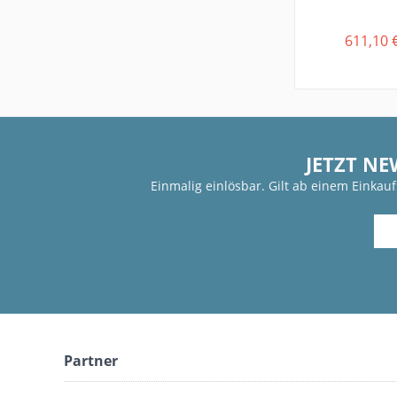
611,10 
JETZT NE
Einmalig einlösbar. Gilt ab einem Einkau
Partner