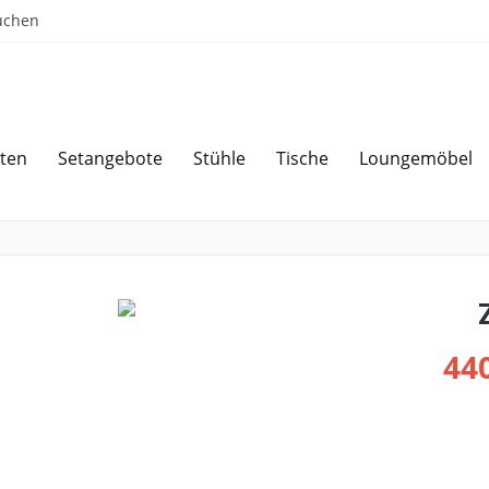
uchen
ten
Setangebote
Stühle
Tische
Loungemöbel
Sparen bei Angebotsanfrage
Über 
440