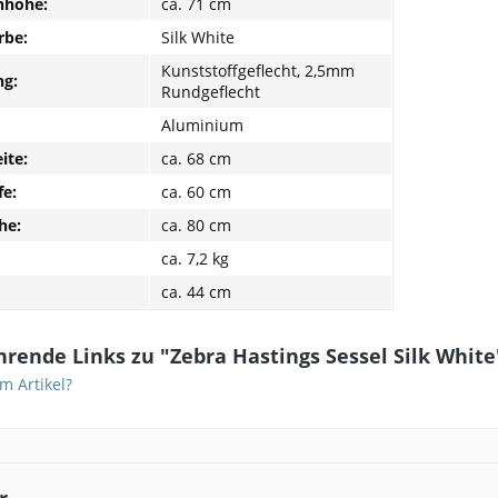
nhöhe:
ca. 71 cm
rbe:
Silk White
Kunststoffgeflecht, 2,5mm
g:
Rundgeflecht
Aluminium
ite:
ca. 68 cm
fe:
ca. 60 cm
he:
ca. 80 cm
ca. 7,2 kg
ca. 44 cm
rende Links zu "Zebra Hastings Sessel Silk White
m Artikel?
r