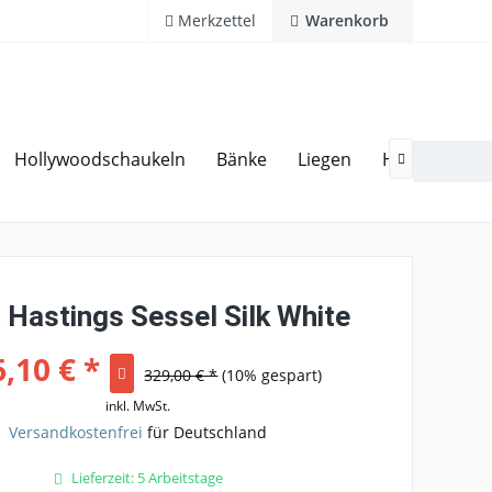
Merkzettel
Warenkorb
Hollywoodschaukeln
Bänke
Liegen
Hocker
Ga
20 Jahre Erfahrung
Hotline 02594 94 11 0

 Hastings Sessel Silk White
,10 € *
329,00 € *
(10% gespart)
inkl. MwSt.
Versandkostenfrei
für Deutschland
Lieferzeit: 5 Arbeitstage