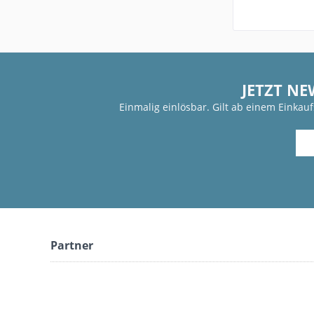
JETZT NE
Einmalig einlösbar. Gilt ab einem Einkau
Partner