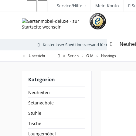
Service/Hilfe
Mein Konto
S
Neuhei
Kostenloser Speditionsversand für Gartenmöbel
Übersicht
Serien
G-M
Hastings
Kategorien
Neuheiten
Setangebote
Stühle
Tische
Loungemöbel