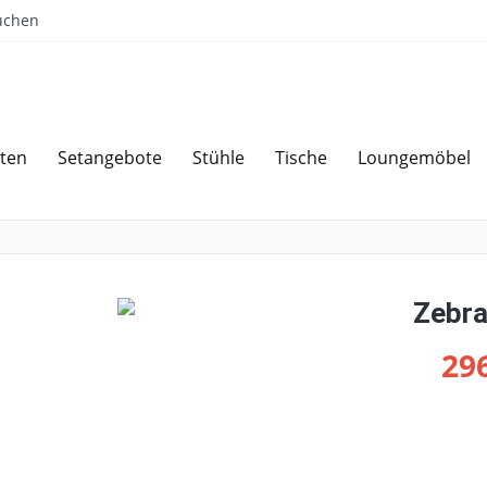
uchen
ten
Setangebote
Stühle
Tische
Loungemöbel
Sparen bei Angebotsanfrage
Über 
Zebra
296