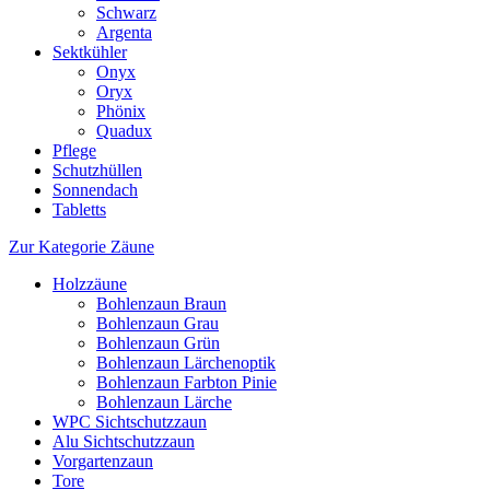
Schwarz
Argenta
Sektkühler
Onyx
Oryx
Phönix
Quadux
Pflege
Schutzhüllen
Sonnendach
Tabletts
Zur Kategorie Zäune
Holzzäune
Bohlenzaun Braun
Bohlenzaun Grau
Bohlenzaun Grün
Bohlenzaun Lärchenoptik
Bohlenzaun Farbton Pinie
Bohlenzaun Lärche
WPC Sichtschutzzaun
Alu Sichtschutzzaun
Vorgartenzaun
Tore