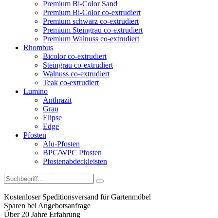
Premium Bi-Color Sand
Premium Bi-Color co-extrudiert
Premium schwarz co-extrudiert
Premium Steingrau co-extrudiert
Premium Walnuss co-extrudiert
Rhombus
Bicolor co-extrudiert
Steingrau co-extrudiert
Walnuss co-extrudiert
Teak co-extrudiert
Lumino
Anthrazit
Grau
Elipse
Edge
Pfosten
Alu-Pfosten
BPC/WPC Pfosten
Pfostenabdeckleisten
Kostenloser Speditionsversand für Gartenmöbel
Sparen bei Angebotsanfrage
Über 20 Jahre Erfahrung