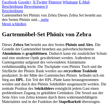
Facebook
Google+
X/Twitter
Pinterest
Whatsapp
E-Mail
Beschreibung
Bewertungen
0
Beschreibung
Gartenmöbel-Set Phönix von Zebra Dieses Zebra Set besteht aus
den Serien Phönix und...
mehr
Menü schließen
Gartenmöbel-Set Phönix von Zebra
Dieses
Zebra Set
besteht aus den Serien
Phönix und Alex
. Die
Gestelle der Gartenmöbel bestehen aus pulverbeschichtetem
Aluminium
in
graphittönen
. Dadurch kann ein zusätzlicher Schutz
und eine moderne Optik gewährleistet werden. Außerdem ist
Gartengarnitur aufgrund des verwendeten Aluminiums
verhältnismäßig leicht. Die Tischplatte vom Phönix Tisch und die
Sitzfläche der Phönix Bank werden aus
recyceltem Teakholz
produziert. In der Mitte des Gartentisches Phönix befindet sich ein
Steg aus
HPL
. Ein Teil der HPL-Platte kann herausgenommen
werden und durch den Phönix Sektkühler ausgetauscht werden. Die
zentrale Position des
Sektkühlers
ermöglicht jedem Gast einen
problemlosen Zugang zu gekühlten Getränken. Die Sessel aus der
Serie Alex von Zebra können durch ihren widerstandsfähigem
Materialmix und in der Funktion der
Stapelbarkeit
überzeugen.