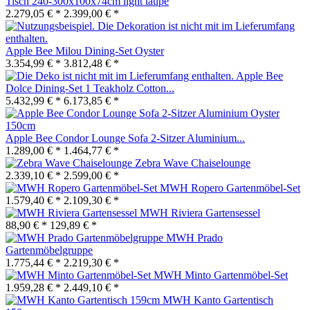
Tisch 240-300x100x74cm light taupe
2.279,05 € *
2.399,00 € *
Apple Bee Milou Dining-Set Oyster
3.354,99 € *
3.812,48 € *
Apple Bee
Dolce Dining-Set 1 Teakholz Cotton...
5.432,99 € *
6.173,85 € *
Apple Bee Condor Lounge Sofa 2-Sitzer Aluminium...
1.289,00 € *
1.464,77 € *
Zebra Wave Chaiselounge
2.339,10 € *
2.599,00 € *
MWH Ropero Gartenmöbel-Set
1.579,40 € *
2.109,30 € *
MWH Riviera Gartensessel
88,90 € *
129,89 € *
MWH Prado
Gartenmöbelgruppe
1.775,44 € *
2.219,30 € *
MWH Minto Gartenmöbel-Set
1.959,28 € *
2.449,10 € *
MWH Kanto Gartentisch