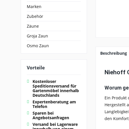
Marken
Zubehör
Zäune
Groja Zaun
Osmo Zaun
Beschreibung
Vorteile
Niehoff 
Kostenloser
Speditionsversand für
Worum geh
Gartenmöbel innerhalb
Deutschlands
Ein Produkt
Expertenberatung am
Hergestellt 
Telefon
Langlebigkei
Sparen bei
Angebotsanfragen
den Komfort 
Versand bei Lagerware
innerhalb von einem