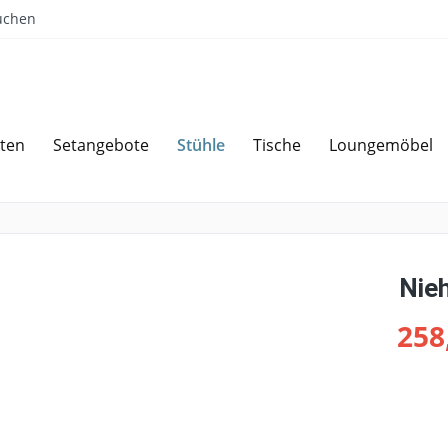
uchen
Stühle
ten
Setangebote
Tische
Loungemöbel
Sparen bei Angebotsanfrage
Über 
Nieh
258