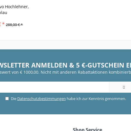
vo Hochlehner,
blau
€ *
288,00 € *
WSLETTER ANMELDEN & 5 €-GUTSCHEIN 
fswert von € 1000,00. Nicht mit anderen Rabattaktionen kombinierb
Die
Datenschutzbestimmungen
habe ich zur Kenntnis genommen.
Shop Service