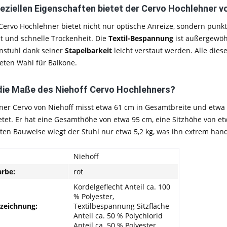
eziellen Eigenschaften bietet der Cervo Hochlehner v
Cervo Hochlehner bietet nicht nur optische Anreize, sondern punk
t und schnelle Trockenheit. Die
Textil-Bespannung
ist außergewöh
enstuhl dank seiner
Stapelbarkeit
leicht verstaut werden. Alle die
eten Wahl für Balkone.
die Maße des Niehoff Cervo Hochlehners?
er Cervo von Niehoff misst etwa 61 cm in Gesamtbreite und etwa 
ietet. Er hat eine Gesamthöhe von etwa 95 cm, eine Sitzhöhe von et
ten Bauweise wiegt der Stuhl nur etwa 5,2 kg, was ihn extrem hand
Niehoff
rbe:
rot
Kordelgeflecht Anteil ca. 100
% Polyester,
nzeichnung:
Textilbespannung Sitzfläche
Anteil ca. 50 % Polychlorid
Anteil ca. 50 % Polyester