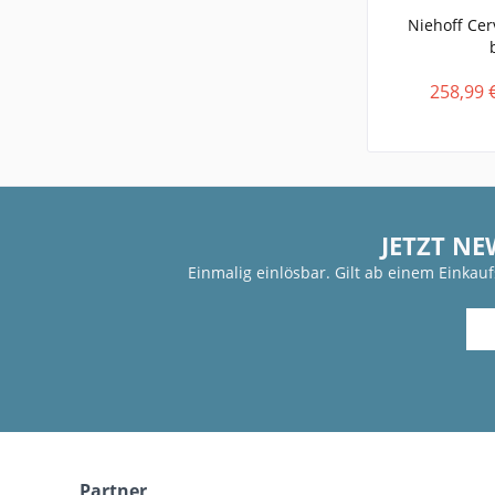
Niehoff Cer
258,99 
JETZT NE
Einmalig einlösbar. Gilt ab einem Einkau
Partner