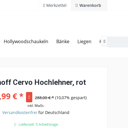
Merkzettel
Warenkorb
Hollywoodschaukeln
Bänke
Liegen
Hocker
Ga
20 Jahre Erfahrung
Hotline 02594 94 11 0

off Cervo Hochlehner, rot
,99 € *
288,00 € *
(10,07% gespart)
inkl. MwSt.
Versandkostenfrei
für Deutschland
Lieferzeit: 5 Arbeitstage