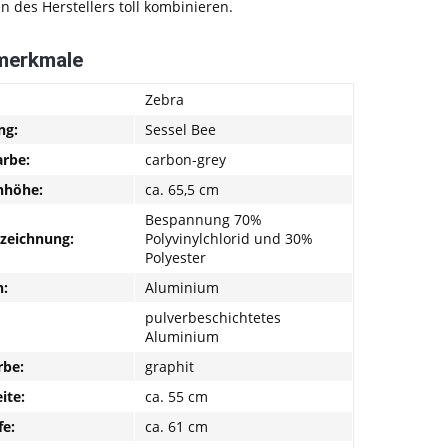
n des Herstellers toll kombinieren.
merkmale
Zebra
ng:
Sessel Bee
rbe:
carbon-grey
nhöhe:
ca. 65,5 cm
Bespannung 70%
nzeichnung:
Polyvinylchlorid und 30%
Polyester
:
Aluminium
pulverbeschichtetes
Aluminium
be:
graphit
ite:
ca. 55 cm
fe:
ca. 61 cm