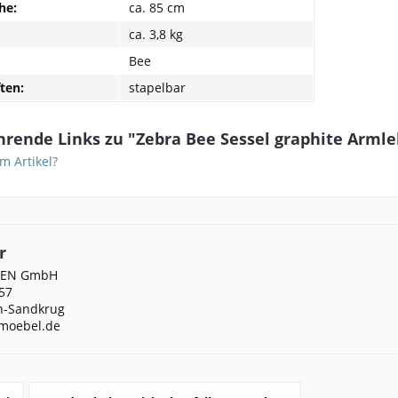
he:
ca. 85 cm
ca. 3,8 kg
Bee
ten:
stapelbar
hrende Links zu "Zebra Bee Sessel graphite Arm
m Artikel?
r
DEN GmbH
57
n-Sandkrug
moebel.de