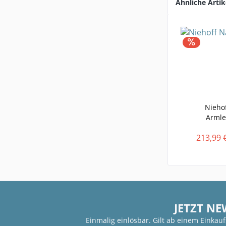
Ähnliche Artik
Nieho
Armle
213,99 
JETZT NE
Einmalig einlösbar. Gilt ab einem Einkau