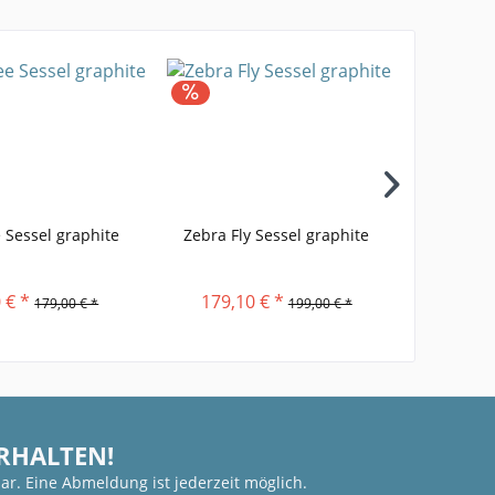
 Sessel graphite
Zebra Fly Sessel graphite
Zebra S
 € *
179,10 € *
251,
179,00 € *
199,00 € *
ERHALTEN!
ar. Eine Abmeldung ist jederzeit möglich.