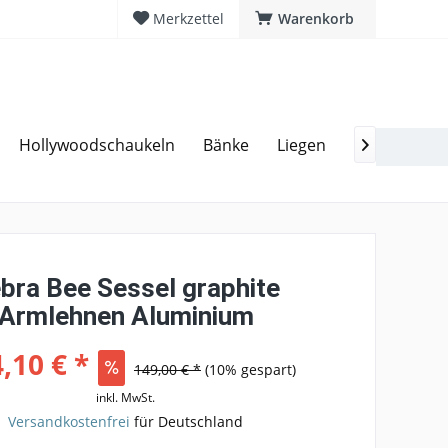
Merkzettel
Warenkorb
Hollywoodschaukeln
Bänke
Liegen
Hocker
G
20 Jahre Erfahrung
Hotline 02594 94 11 0

bra Bee Sessel graphite
Armlehnen Aluminium
,10 € *
149,00 € *
(10% gespart)
inkl. MwSt.
Versandkostenfrei
für Deutschland