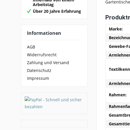
Gartentische
Arbeitstag
Über 20 Jahre Erfahrung
Produkt
Marke:
Informationen
Bezeichnu
Gewebe-Fa
AGB
Widerrufsrecht
Armlehne
Zahlung und Versand
Textilken
Datenschutz
Impressum
Armlehnen
Rahmen:
Rahmenfar
Gesamtbre
Gesamttie