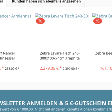
el
Kunden haben sich ebenfalls angesehen
ff Nancer
Zebra Levare Tisch 240-
Zebra Bee
hnsessel
300x100x74cm graphite
€ *
2.279,05 € *
161,10
238,00 € *
2.399,00 € *
WSLETTER ANMELDEN & 5 €-GUTSCHEIN 
fswert von € 1000,00. Nicht mit anderen Rabattaktionen kombinierb