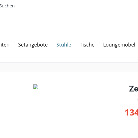
Suchen
Stühle
iten
Setangebote
Tische
Loungemöbel
Sparen bei Angebotsanfrage
Über 
Ze
134