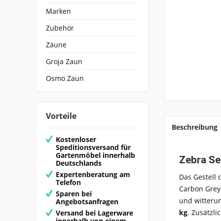
Marken
Zubehör
Zäune
Groja Zaun
Osmo Zaun
Vorteile
Beschreibung
Kostenloser
Speditionsversand für
Gartenmöbel innerhalb
Zebra Se
Deutschlands
Expertenberatung am
Das Gestell
Telefon
Carbon Grey 
Sparen bei
und witterun
Angebotsanfragen
kg
. Zusätzli
Versand bei Lagerware
innerhalb von einem