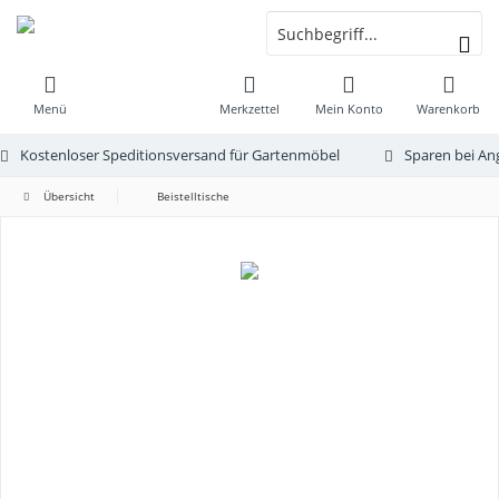
Menü
Merkzettel
Mein Konto
Warenkorb
Kostenloser Speditionsversand für Gartenmöbel
Sparen bei An
Übersicht
Beistelltische