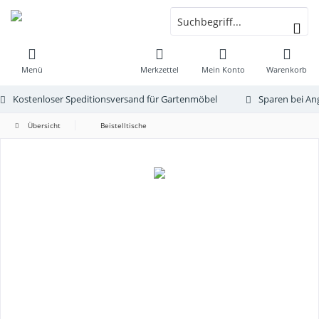
Menü
Merkzettel
Mein Konto
Warenkorb
Kostenloser Speditionsversand für Gartenmöbel
Sparen bei An
Übersicht
Beistelltische