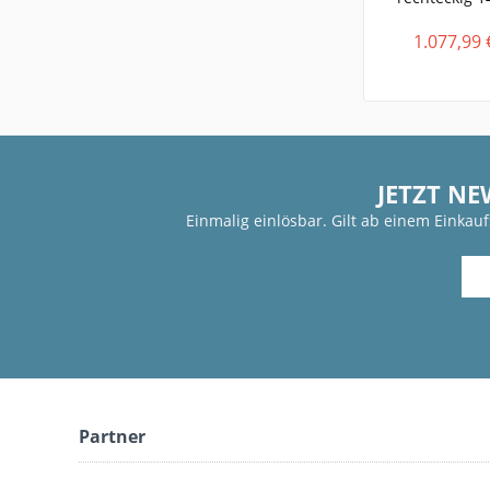
1.077,99 
JETZT NE
Einmalig einlösbar. Gilt ab einem Einkau
Partner