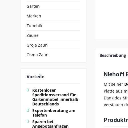
Garten
Marken
Zubehör
Zäune
Groja Zaun
Osmo Zaun
Beschreibung
Niehoff 
Vorteile
Mit seiner
D
Kostenloser
Platte aus
m
Speditionsversand für
Dank des Mit
Gartenmöbel innerhalb
Deutschlands
Verstauen
de
Expertenberatung am
Telefon
Produkt
Sparen bei
Angebotsanfragen