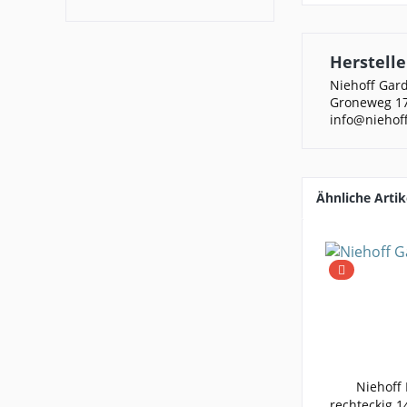
Herstelle
Niehoff Ga
Groneweg 17
info@niehof
Ähnliche Artik
Niehoff 
rechteckig 1