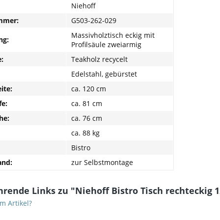
Niehoff
mmer:
G503-262-029
Massivholztisch eckig mit
ng:
Profilsäule zweiarmig
e:
Teakholz recycelt
Edelstahl, gebürstet
ite:
ca. 120 cm
fe:
ca. 81 cm
he:
ca. 76 cm
ca. 88 kg
Bistro
and:
zur Selbstmontage
rende Links zu "Niehoff Bistro Tisch rechteckig 
m Artikel?