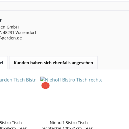
r
rden GmbH
, 48231 Warendorf
f-garden.de
el
Kunden haben sich ebenfalls angesehen
Bistro Tisch
Niehoff Bistro Tisch
40x95cm, Teak...
rechteckig 120x81cm, Teak...