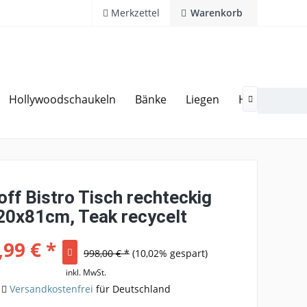
Merkzettel
Warenkorb
Hollywoodschaukeln
Bänke
Liegen
Hocker
Ga
20 Jahre Erfahrung
Hotline 02594 94 11 0

off Bistro Tisch rechteckig
20x81cm, Teak recycelt
,99 € *
998,00 € *
(10,02% gespart)
inkl. MwSt.
Versandkostenfrei
für Deutschland