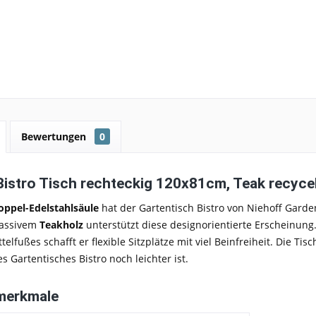
Bewertungen
0
Bistro Tisch rechteckig 120x81cm, Teak recyce
oppel-Edelstahlsäule
hat der Gartentisch
Bistro
von
Niehoff Garde
assivem
Teakholz
unterstützt diese designorientierte Erscheinung
telfußes schafft er
flexible Sitzplätze
mit viel Beinfreiheit. Die Tisc
s Gartentisches Bistro noch leichter ist.
merkmale