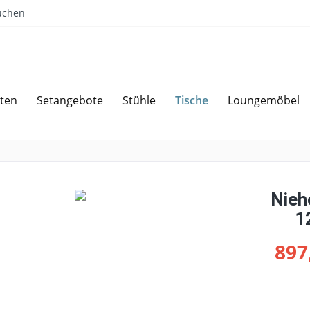
uchen
Tische
ten
Setangebote
Stühle
Loungemöbel
Sparen bei Angebotsanfrage
Über 
Nieh
1
897