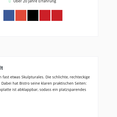
Über 20 Jahre Erfahrung
lt
n
fast etwas Skulpturales. Die schlichte, rechteckige
. Dabei hat
Bistro
seine klaren praktischen Seiten:
hplatte ist
abklappbar
, sodass ein
platzsparendes