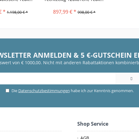
€ *
897,99 € *
1.198,00 € *
998,00 € *
WSLETTER ANMELDEN & 5 €-GUTSCHEIN 
fswert von € 1000,00. Nicht mit anderen Rabattaktionen kombinierb
Die
Datenschutzbestimmungen
habe ich zur Kenntnis genommen.
Shop Service
AGB