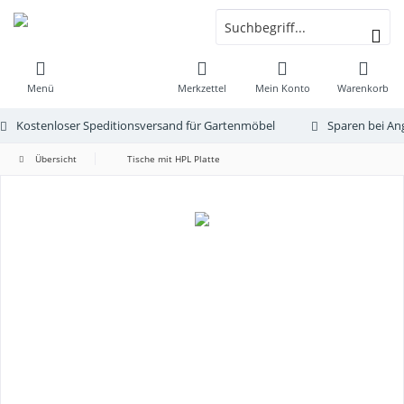
Menü
Merkzettel
Mein Konto
Warenkorb
Kostenloser Speditionsversand für Gartenmöbel
Sparen bei An
Übersicht
Tische mit HPL Platte