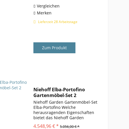
Materialkombinationen. Die
Textil-Bespannung ergänzt...
Vergleichen
Merken
Lieferzeit 28 Arbeitstage
Zum Produkt
Niehoff Elba-Portofino
Gartenmöbel-Set 2
Niehoff Garden Gartenmöbel-Set
Elba-Portofino Welche
herausragenden Eigenschaften
bietet das Niehoff Garden
Gartenmöbel-Set Elba-Portofino?
4.548,96 € *
5.056,00 € *
Das Gartenmöbel-Set Elba-