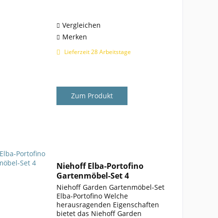
Portofino der Marke Niehoff
Garden verbindet zwei exklusive
Serien in...
Vergleichen
Merken
Lieferzeit 28 Arbeitstage
Zum Produkt
Niehoff Elba-Portofino
Gartenmöbel-Set 4
Niehoff Garden Gartenmöbel-Set
Elba-Portofino Welche
herausragenden Eigenschaften
bietet das Niehoff Garden