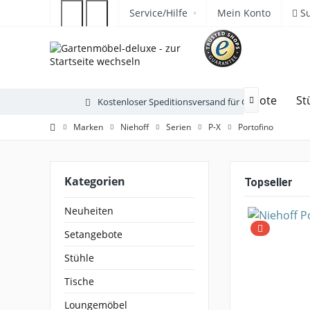
Service/Hilfe
Mein Konto
S
Neuheiten
Setangebote
St
Kostenloser Speditionsversand für Gartenmöbel

Marken
Niehoff
Serien
P-X
Portofino
Kategorien
Topseller
Neuheiten
Setangebote
Stühle
Tische
Loungemöbel