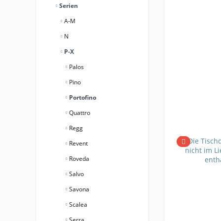
Serien
A-M
N
P-X
Palos
Pino
Portofino
Quattro
Regg
Revent
Roveda
Salvo
Savona
Scalea
Serra