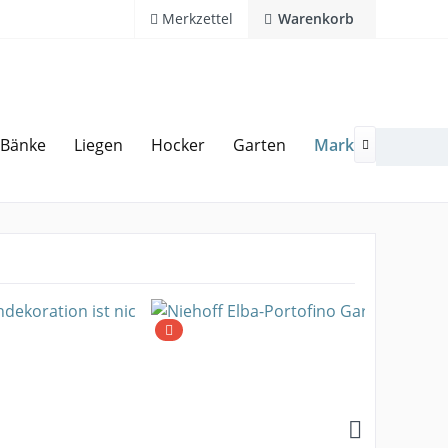
Merkzettel
Warenkorb
Marken
Bänke
Liegen
Hocker
Garten
Zubeh
20 Jahre Erfahrung
Hotline 02594 94 11 0
