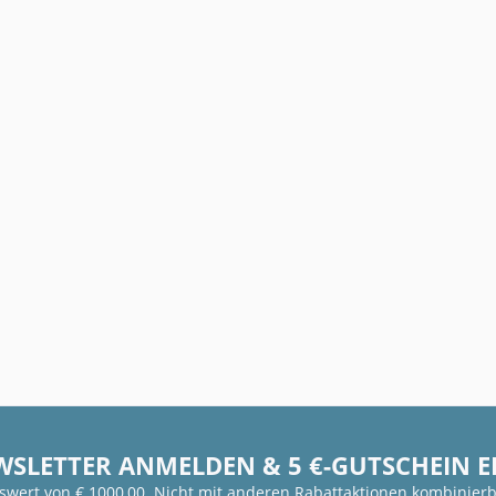
WSLETTER ANMELDEN & 5 €-GUTSCHEIN 
fswert von € 1000,00. Nicht mit anderen Rabattaktionen kombinierb