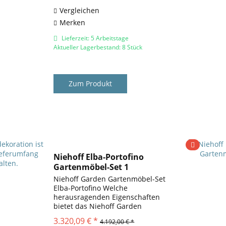
Materialkombinationen. Die
Textil-Bespannung ergänzt...
Vergleichen
Merken
Lieferzeit: 5 Arbeitstage
Aktueller Lagerbestand: 8 Stück
Zum Produkt
Niehoff Elba-Portofino
Gartenmöbel-Set 1
Niehoff Garden Gartenmöbel-Set
Elba-Portofino Welche
herausragenden Eigenschaften
bietet das Niehoff Garden
Gartenmöbel-Set Elba-Portofino?
3.320,09 € *
4.192,00 € *
Das Gartenmöbel-Set Elba-