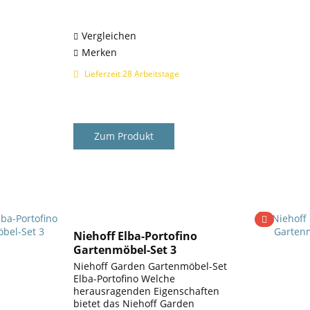
Portofino der Marke Niehoff
Garden verbindet zwei exklusive
Serien in...
Vergleichen
Merken
Lieferzeit 28 Arbeitstage
Zum Produkt
Niehoff Elba-Portofino
Gartenmöbel-Set 3
Niehoff Garden Gartenmöbel-Set
Elba-Portofino Welche
herausragenden Eigenschaften
bietet das Niehoff Garden