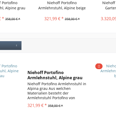
 Portofino
Niehoff Portofino
Niehoff
l, Alpine grau
Armlehnstuhl, Alpine beige
Garte
€ *
321,99 € *
3.320,09
358,00 € *
358,00 € *
Niehoff Portofino
Armlehnstuhl, Alpine grau
Niehoff Portofino Armlehnstuhl in
Alpina grau Aus welchen
Materialien besteht der
Armlehnstuhl Portofino von
Niehoff? Der Gartenstuhl von
321,99 € *
358,00 € *
Niehoff besticht durch seine
ideal gekonnten