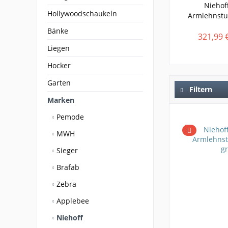
Niehoff
Hollywoodschaukeln
Armlehnstuh
Bänke
321,99 
Liegen
Hocker
Garten
Filtern
Marken
Pemode
MWH
Sieger
Brafab
Zebra
Applebee
Niehoff