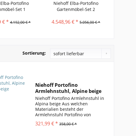
 Elba-Portofino
Niehoff Elba-Portofino
Niehof
nmöbel-Set 1
Gartenmöbel-Set 2
Gart
 € *
4.548,96 € *
3.326,
4.192,00 € *
5.056,00 € *
Sortierung:
Niehoff Portofino
Armlehnstuhl, Alpine beige
Niehoff Portofino Armlehnstuhl in
Alpina beige Aus welchen
Materialien besteht der
Armlehnstuhl Portofino von
Niehoff? Der Gartenstuhl von
321,99 € *
358,00 € *
Niehoff besticht durch seine
ideal gekonnten