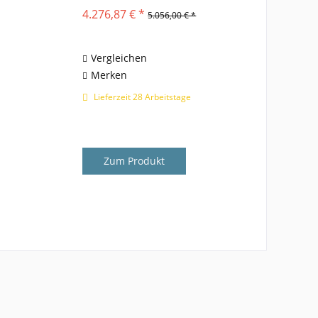
Gartenmöbel-Set Elba-Portofino?
4.276,87 € *
5.056,00 € *
Das Gartenmöbel-Set Elba-
Portofino der Marke Niehoff
Garden verbindet zwei exklusive
Serien in...
Vergleichen
Merken
Lieferzeit 28 Arbeitstage
Zum Produkt