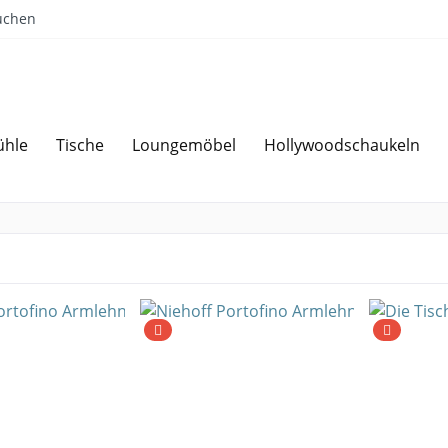
uchen
ühle
Tische
Loungemöbel
Hollywoodschaukeln
Sparen bei Angebotsanfrage
Über 