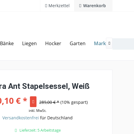
Merkzettel
Warenkorb
Marken
Bänke
Liegen
Hocker
Garten
Zubeh
20 Jahre Erfahrung
Hotline 02594 94 11 0

ra Ant Stapelsessel, Weiß
,10 € *
289,00 € *
(10% gespart)
inkl. MwSt.
Versandkostenfrei
für Deutschland
Lieferzeit: 5 Arbeitstage