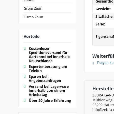
Gesamthö
Groja Zaun
Gewicht:
Sitzfläche:
Osmo Zaun
Serie:
Vorteile
Eigenschaf
Kostenloser
Speditionsversand für
Weiterfüh
Gartenmöbel innerhalb
Deutschlands
Fragen zu
Expertenberatung am
Telefon
Sparen bei
Angebotsanfragen
Versand bei Lagerware
Herstelle
innerhalb von einem
Arbeitstag
ZEBRA GAR
Mühlenweg 
Über 20 Jahre Erfahrung
26209 Hatte
info@zebra-