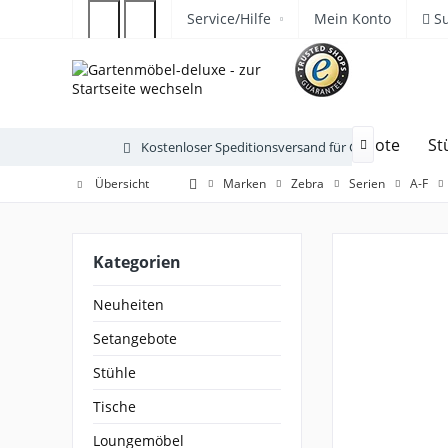
Service/Hilfe
Mein Konto
S
Neuheiten
Setangebote
St
Kostenloser Speditionsversand für Gartenmöbel

Übersicht
Marken
Zebra
Serien
A-F
Kategorien
Neuheiten
Setangebote
Stühle
Tische
Loungemöbel