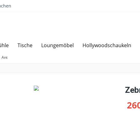
uchen
ühle
Tische
Loungemöbel
Hollywoodschaukeln
Sparen bei Angebotsanfrage
Über 
Ant
Zeb
260