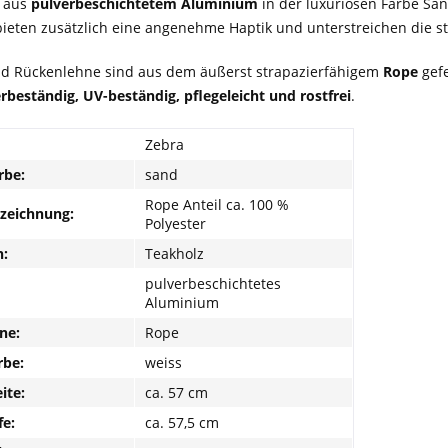
 aus
pulverbeschichtetem Aluminium
in der luxuriösen Farbe Sand
eten zusätzlich eine angenehme Haptik und unterstreichen die sti
und Rückenlehne sind aus dem äußerst strapazierfähigem
Rope
gefe
rbeständig, UV-beständig, pflegeleicht und rostfrei
.
Zebra
rbe:
sand
Rope Anteil ca. 100 %
nzeichnung:
Polyester
:
Teakholz
pulverbeschichtetes
Aluminium
ne:
Rope
be:
weiss
ite:
ca. 57 cm
fe:
ca. 57,5 cm