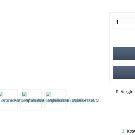
Vergle
Kos