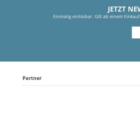
JETZT NE
Einmalig einlösbar. Gilt ab einem Einkau
Partner