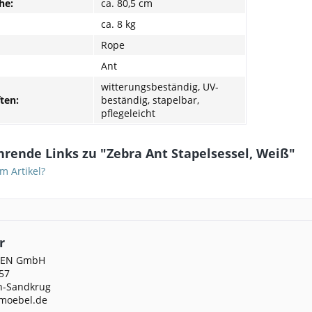
he:
ca. 80,5 cm
ca. 8 kg
Rope
Ant
witterungsbeständig, UV-
ten:
beständig, stapelbar,
pflegeleicht
rende Links zu "Zebra Ant Stapelsessel, Weiß"
m Artikel?
r
DEN GmbH
57
n-Sandkrug
moebel.de