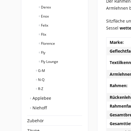
Der Rahmen
Derex
Armlehnen bi
Enox
Sitzfläche 
Felix
Sessel
wette
Flix
Marke:
Florence
Geflechtfa
Fly
Fly Lounge
Textilken
G-M
Armlehnen
N-Q
Rahmen:
R-Z
Rückenleh
Applebee
Rahmenfar
Niehoff
Gesamtbre
Zubehör
Gesamttie
Zäune