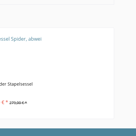
der Stapelsessel
 € *
279,00 € *