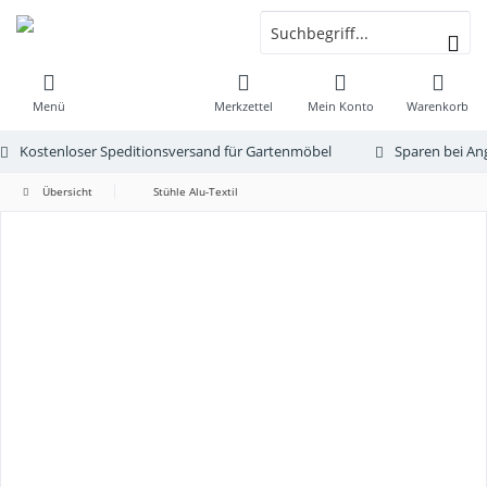
Menü
Merkzettel
Mein Konto
Warenkorb
Kostenloser Speditionsversand für Gartenmöbel
Sparen bei An
Übersicht
Stühle Alu-Textil