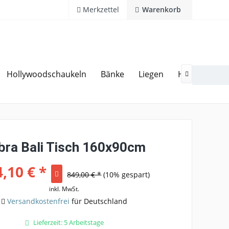
Merkzettel
Warenkorb
Hollywoodschaukeln
Bänke
Liegen
Hocker
Ga
20 Jahre Erfahrung
Hotline 02594 94 11 0

bra Bali Tisch 160x90cm
,10 € *
849,00 € *
(10% gespart)
inkl. MwSt.
Versandkostenfrei
für Deutschland
Lieferzeit: 5 Arbeitstage