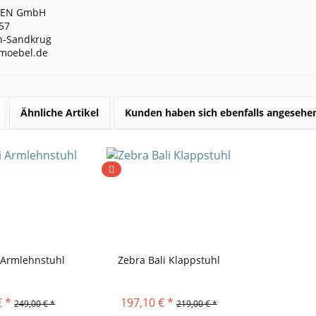
DEN GmbH
57
n-Sandkrug
moebel.de
Ähnliche Artikel
Kunden haben sich ebenfalls angesehe
 Armlehnstuhl
Zebra Bali Klappstuhl
€ *
197,10 € *
249,00 € *
219,00 € *