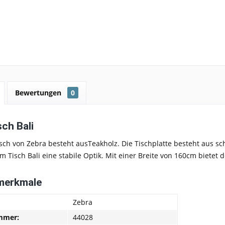
Bewertungen
0
sch Bali
isch von Zebra
besteht aus
Teakholz.
Die Tischplatte besteht aus sc
m Tisch Bali eine
stabile Optik
. Mit einer Breite von 160cm bietet 
merkmale
Zebra
mmer:
44028