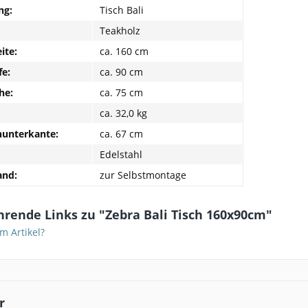
ng:
Tisch Bali
Teakholz
ite:
ca. 160 cm
fe:
ca. 90 cm
he:
ca. 75 cm
ca. 32,0 kg
hunterkante:
ca. 67 cm
Edelstahl
and:
zur Selbstmontage
rende Links zu "Zebra Bali Tisch 160x90cm"
m Artikel?
r