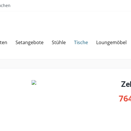
uchen
Tische
ten
Setangebote
Stühle
Loungemöbel
Sparen bei Angebotsanfrage
Über 
Ze
764