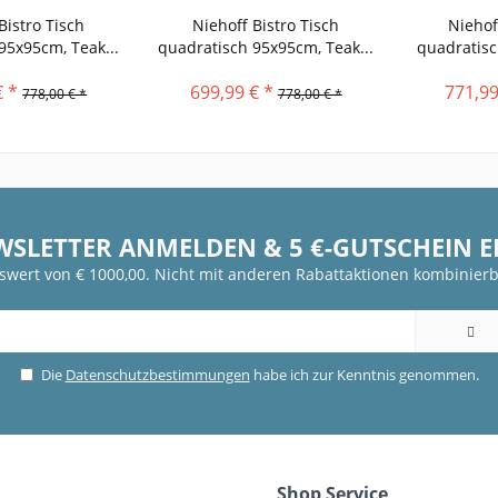
Bistro Tisch
Niehoff Bistro Tisch
Niehof
95x95cm, Teak...
quadratisch 95x95cm, Teak...
quadratisc
€ *
699,99 € *
771,99
778,00 € *
778,00 € *
WSLETTER ANMELDEN & 5 €-GUTSCHEIN 
fswert von € 1000,00. Nicht mit anderen Rabattaktionen kombinierb
Die
Datenschutzbestimmungen
habe ich zur Kenntnis genommen.
Shop Service