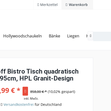
Merkzettel
Warenkorb
Hollywoodschaukeln
Bänke
Liegen
Hocker
Ga
20 Jahre Erfahrung
Hotline 02594 94 11 0

ff Bistro Tisch quadratisch
95cm, HPL Granit-Design
,99 € *
858,00 € *
(10,02% gespart)
inkl. MwSt.
Versandkostenfrei
für Deutschland