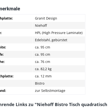
merkmale
hplatte:
Granit Design
Niehoff
e:
HPL (High Pressure Laminate)
Edelstahl, gebürstet
ite:
ca. 95 cm
fe:
ca. 95 cm
he:
ca. 76 cm
ca. 82,2 kg
chplatte:
ca. 12 mm
Bistro
and:
zur Selbstmontage
rende Links zu "Niehoff Bistro Tisch quadratisc