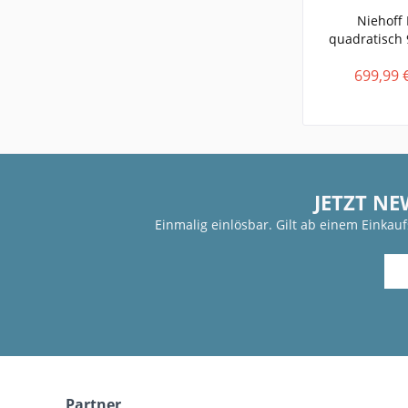
Niehoff 
quadratisch 
699,99 
JETZT NE
Einmalig einlösbar. Gilt ab einem Einkau
Partner