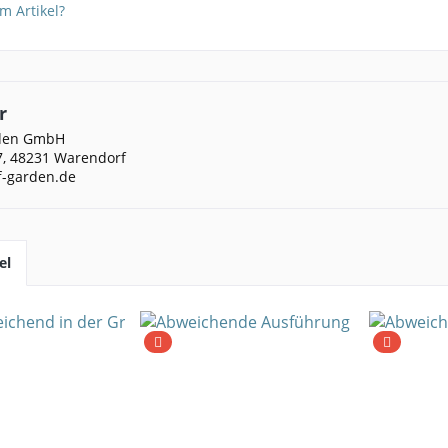
m Artikel?
r
rden GmbH
, 48231 Warendorf
f-garden.de
el