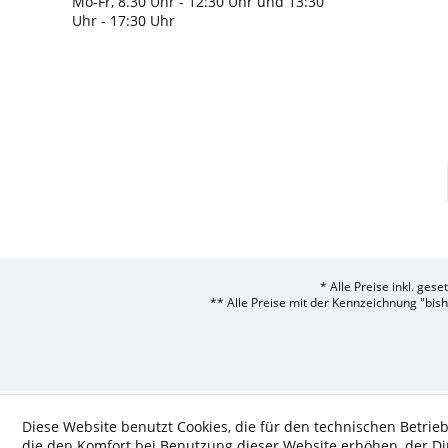
Mo-Fr, 8.30 Uhr - 12:30 Uhr und 13:30
Uhr - 17:30 Uhr
* Alle Preise inkl. ges
** Alle Preise mit der Kennzeichnung "bis
Diese Website benutzt Cookies, die für den technischen Betrieb
die den Komfort bei Benutzung dieser Website erhöhen, der D