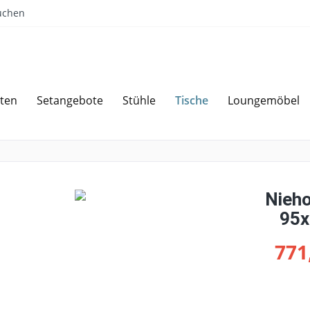
uchen
Tische
ten
Setangebote
Stühle
Loungemöbel
Sparen bei Angebotsanfrage
Über 
Nieho
95x
771