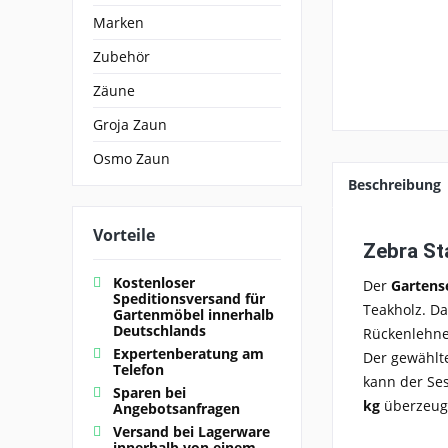
Marken
Zubehör
Zäune
Groja Zaun
Osmo Zaun
Beschreibung
Vorteile
Zebra Sta
Kostenloser
Der
Gartense
Speditionsversand für
Teakholz. Da
Gartenmöbel innerhalb
Deutschlands
Rückenlehn
Expertenberatung am
Der gewählt
Telefon
kann der Ses
Sparen bei
kg
überzeuge
Angebotsanfragen
Versand bei Lagerware
innerhalb von einem