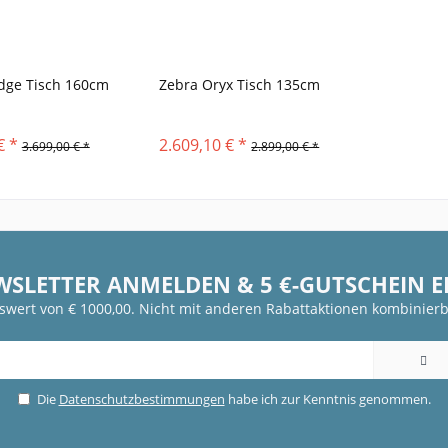
dge Tisch 160cm
Zebra Oryx Tisch 135cm
€ *
2.609,10 € *
3.699,00 € *
2.899,00 € *
WSLETTER ANMELDEN & 5 €-GUTSCHEIN 
fswert von € 1000,00. Nicht mit anderen Rabattaktionen kombinierb
Die
Datenschutzbestimmungen
habe ich zur Kenntnis genommen.