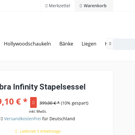
Merkzettel
Warenkorb
Hollywoodschaukeln
Bänke
Liegen
Hocker
Ga
20 Jahre Erfahrung
Hotline 02594 94 11 0

bra Infinity Stapelsessel
,10 € *
399,00 € *
(10% gespart)
inkl. MwSt.
Versandkostenfrei
für Deutschland
Lieferzeit 5 Arbeitstage