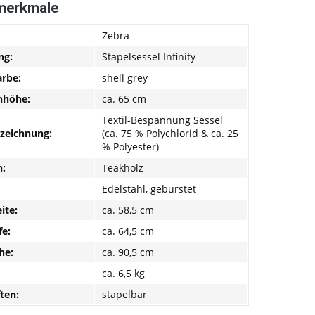
merkmale
Zebra
ng:
Stapelsessel Infinity
rbe:
shell grey
nhöhe:
ca. 65 cm
Textil-Bespannung Sessel
nzeichnung:
(ca. 75 % Polychlorid & ca. 25
% Polyester)
:
Teakholz
Edelstahl, gebürstet
ite:
ca. 58,5 cm
fe:
ca. 64,5 cm
he:
ca. 90,5 cm
ca. 6,5 kg
ten:
stapelbar