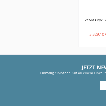
Zebra Oryx E
3.329,10 
JETZT NE
Einmalig einlösbar. Gilt ab einem Einkau