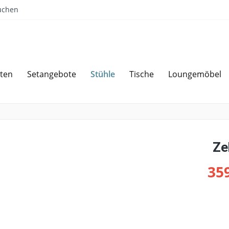
uchen
Stühle
ten
Setangebote
Tische
Loungemöbel
Sparen bei Angebotsanfrage
Über 
Ze
359