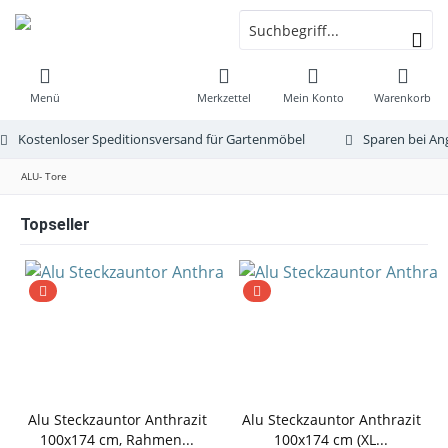
Menü
Merkzettel
Mein Konto
Warenkorb
Kostenloser Speditionsversand für Gartenmöbel
Sparen bei An
ALU- Tore
Topseller
Alu Steckzauntor Anthrazit
Alu Steckzauntor Anthrazit
100x174 cm, Rahmen...
100x174 cm (XL...