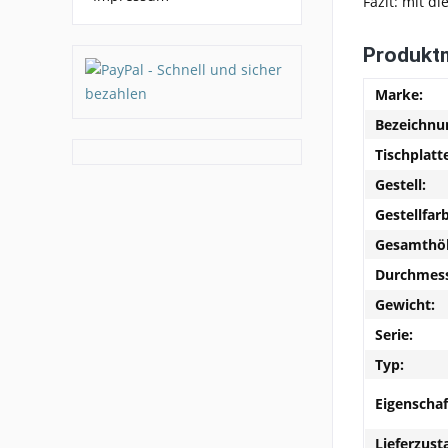
Fazit: mit di
Produkt
Marke:
Bezeichnu
Tischplatt
Gestell:
Gestellfar
Gesamthö
Durchmess
Gewicht:
Serie:
Typ:
Eigenschaf
Lieferzust