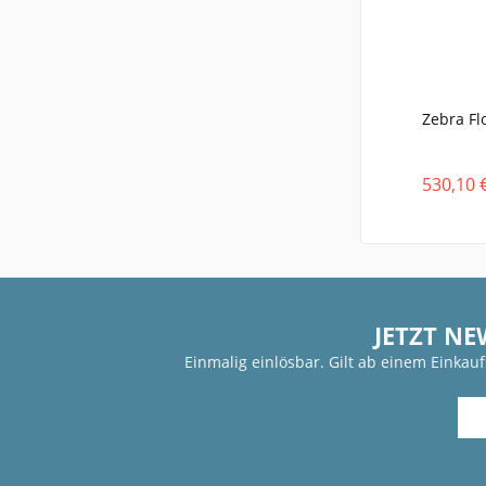
Zebra Fl
530,10 
JETZT NE
Einmalig einlösbar. Gilt ab einem Einkau