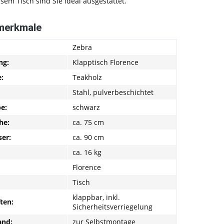
esem Tisch sind Sie ideal ausgestattet.
merkmale
Zebra
ng:
Klapptisch Florence
e:
Teakholz
Stahl, pulverbeschichtet
be:
schwarz
he:
ca. 75 cm
er:
ca. 90 cm
ca. 16 kg
Florence
Tisch
klappbar, inkl.
ten:
Sicherheitsverriegelung
and:
zur Selbstmontage