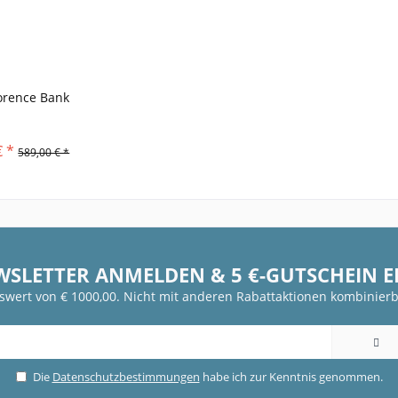
orence Bank
€ *
589,00 € *
WSLETTER ANMELDEN & 5 €-GUTSCHEIN 
fswert von € 1000,00. Nicht mit anderen Rabattaktionen kombinierb
Die
Datenschutzbestimmungen
habe ich zur Kenntnis genommen.