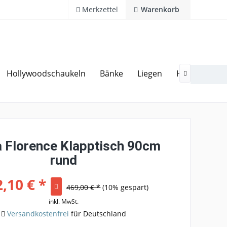
Merkzettel
Warenkorb
Hollywoodschaukeln
Bänke
Liegen
Hocker
Ga
20 Jahre Erfahrung
Hotline 02594 94 11 0

 Florence Klapptisch 90cm
rund
,10 € *
469,00 € *
(10% gespart)
inkl. MwSt.
Versandkostenfrei
für Deutschland