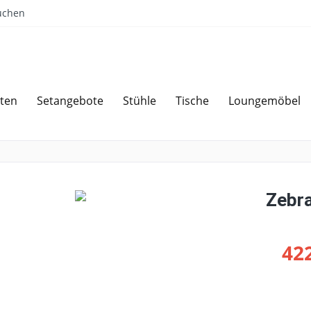
uchen
ten
Setangebote
Stühle
Tische
Loungemöbel
Sparen bei Angebotsanfrage
Über 
Zebra
422